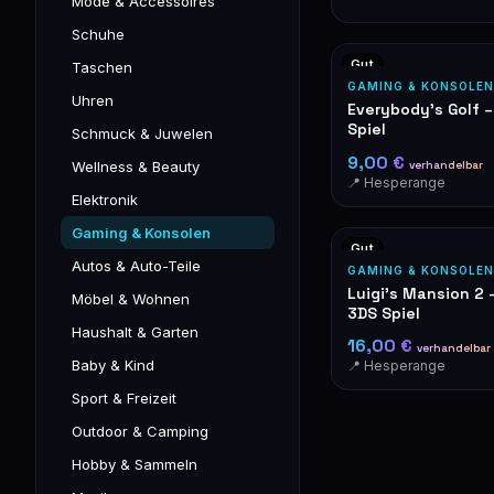
Mode & Accessoires
Schuhe
Gut
Taschen
GAMING & KONSOLEN
Uhren
Everybody's Golf –
Spiel
Schmuck & Juwelen
9,00 €
verhandelbar
Wellness & Beauty
📍 Hesperange
Elektronik
Gaming & Konsolen
Gut
Autos & Auto-Teile
GAMING & KONSOLEN
Luigi's Mansion 2 
Möbel & Wohnen
3DS Spiel
Haushalt & Garten
16,00 €
verhandelbar
Baby & Kind
📍 Hesperange
Sport & Freizeit
Outdoor & Camping
Hobby & Sammeln