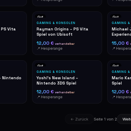
Gut
Gut
GAMING & KONSOLEN
GAMING &
 PS Vita
Rayman Origins – PS Vita
Michael 
Spiel von Ubisoft
Experienc
12,00 €
15,00 €
verhandelbar
📍 Hesperange
📍 Hesper
Gut
Gut
GAMING & KONSOLEN
GAMING &
– Nintendo
Yoshi's New Island –
Mario Ka
Nintendo 3DS Spiel
Spiel
12,00 €
12,00 €
verhandelbar
📍 Hesperange
📍 Hesper
← Zurück
Seite 1 von 2
Weit