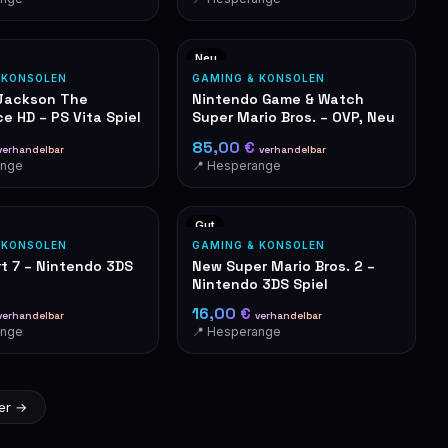
Neu
 KONSOLEN
GAMING & KONSOLEN
Jackson The
Nintendo Game & Watch
e HD – PS Vita Spiel
Super Mario Bros. – OVP, Neu
85,00 €
verhandelbar
verhandelbar
ange
📍 Hesperange
Gut
 KONSOLEN
GAMING & KONSOLEN
rt 7 – Nintendo 3DS
New Super Mario Bros. 2 –
Nintendo 3DS Spiel
16,00 €
verhandelbar
verhandelbar
ange
📍 Hesperange
er →