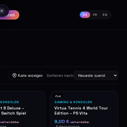
strieren
DE
FR
EN
Sortieren nach:
Karte anzeigen
Gut
 KONSOLEN
GAMING & KONSOLEN
t 8 Deluxe –
Virtua Tennis 4 World Tour
 Switch Spiel
Edition – PS Vita
€
9,00 €
verhandelbar
verhandelbar
ange
📍 Hesperange