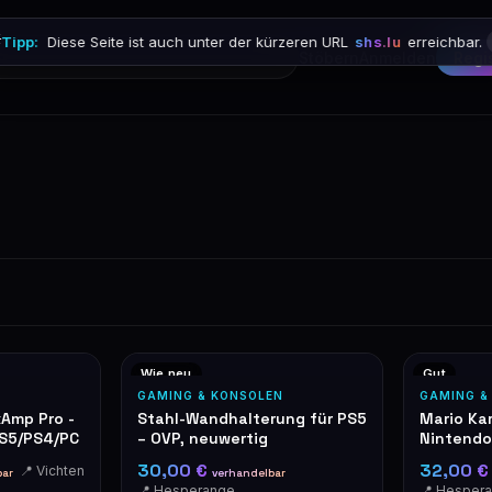

Tipp:
Diese Seite ist auch unter der kürzeren URL
shs.lu
erreichbar.
Stöbern
Anmelden
Regi
Wie neu
Gut
GAMING & KONSOLEN
GAMING &
xAmp Pro -
Stahl-Wandhalterung für PS5
Mario Kar
S5/PS4/PC
– OVP, neuwertig
Nintendo
30,00 €
32,00 
📍 Vichten
bar
verhandelbar
📍 Hesperange
📍 Hesper