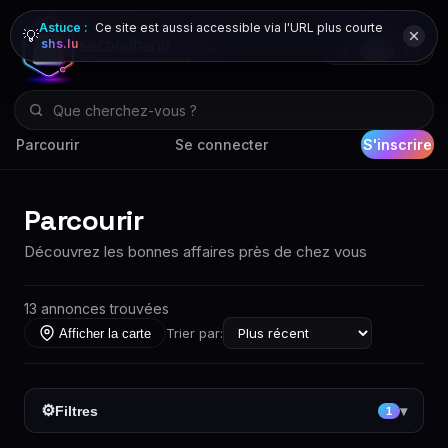
Astuce :
Ce site est aussi accessible via l'URL plus courte
💡
shs.lu
DE
FR
EN
Parcourir
Se connecter
S'inscrire
Parcourir
Découvrez les bonnes affaires près de chez vous
13 annonces trouvées
Trier par:
Afficher la carte
⚙
Filtres
▾
1