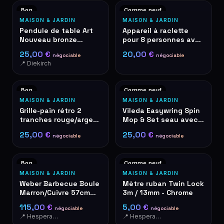
Bon
Comme neuf
MAISON & JARDIN
MAISON & JARDIN
Pendule de table Art
Appareil à raclette
Nouveau bronze
pour 8 personnes avec
quartz roses
plaque de grill, noir
25,00 €
20,00 €
négociable
négociable
décoratives
📍 Diekirch
Bon
Comme neuf
MAISON & JARDIN
MAISON & JARDIN
Grille-pain rétro 2
Vileda Easywring Spin
tranches rouge/argent
Mop & Set seau avec
– style De'Longhi
pédale
25,00 €
25,00 €
négociable
négociable
Bon
Comme neuf
MAISON & JARDIN
MAISON & JARDIN
Weber Barbecue Boule
Mètre ruban Twin Lock
Marron/Cuivre 57cm
3m / 13mm - Chrome
Grill à Charbon
115,00 €
5,00 €
négociable
négociable
📍 Hesperange
📍 Hesperange