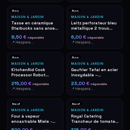
Bon
Bon
MAISON & JARDIN
MAISON & JARDIN
Tasse en céramique
Leitz perforateur bleu
Starbucks sans anse
métallique 2 trous
logo Siren vert-blanc
avec règle de format
8,50 €
6,00 €
négociable
négociable
papier
📍 Hesperange
📍 Hesperange
Bon
Bon
MAISON & JARDIN
MAISON & JARDIN
KitchenAid Cook
Gaufrier Tefal en acier
Processor Robot
inoxydable –
Cuiseur Rouge
occasion, bon état
215,00 €
23,00 €
négociable
négociable
📍 Hesperange
📍 Hesperange
Neuf
Neuf
MAISON & JARDIN
MAISON & JARDIN
Four à vapeur
Royal Catering
encastrable Miele -
Trancheur de tomates
Inox/Noir - À encastrer
- Acier inoxydable
500,00 €
125,00 €