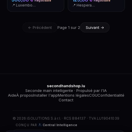
négociable
négociable
📍 Luxembourg
📍 Hesperange
← Précédent
Page 1 sur 2
Suivant →
secondhandshop.lu
Seconde main intelligente · Propulsé par l'IA
Aide
À propos
Installer l'app
Mentions légales
CGU
Confidentialité
Contact
© 2026 iSOLUTIONS S.à r.l. · RCS B84137 · TVA LU19041039
Central Intelligence
CONÇU PAR