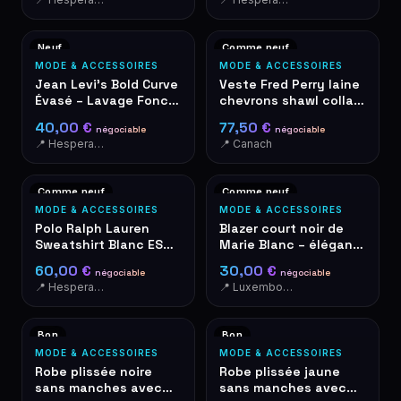
Neuf
Comme neuf
MODE & ACCESSOIRES
MODE & ACCESSOIRES
Jean Levi's Bold Curve
Veste Fred Perry laine
Évasé – Lavage Foncé
chevrons shawl collar
– Neuf avec
XL - Stockport
40,00 €
77,50 €
négociable
négociable
Étiquettes
📍 Hesperange
📍 Canach
Comme neuf
Comme neuf
MODE & ACCESSOIRES
MODE & ACCESSOIRES
Polo Ralph Lauren
Blazer court noir de
Sweatshirt Blanc EST
Marie Blanc – élégant
MCMLXVII Blason XL
& moderne
60,00 €
30,00 €
négociable
négociable
📍 Hesperange
📍 Luxembourg-Cents
Bon
Bon
MODE & ACCESSOIRES
MODE & ACCESSOIRES
Robe plissée noire
Robe plissée jaune
sans manches avec
sans manches avec