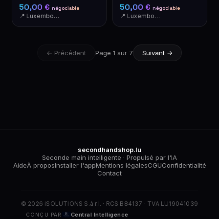
col roulé
col montant élégante
50,00 €
50,00 €
négociable
négociable
📍 Luxembourg-Cents
📍 Luxembourg-Cents
← Précédent
Page 1 sur 7
Suivant →
secondhandshop.lu
Seconde main intelligente · Propulsé par l'IA
Aide
À propos
Installer l'app
Mentions légales
CGU
Confidentialité
Contact
© 2026 iSOLUTIONS S.à r.l. · RCS B84137 · TVA LU19041039
Central Intelligence
CONÇU PAR