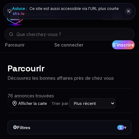
Astuce :
Ce site est aussi accessible via l'URL plus courte
💡
shs.lu
DE
FR
EN
Parcourir
Se connecter
S'inscrire
Parcourir
Découvrez les bonnes affaires près de chez vous
76 annonces trouvées
Trier par:
Afficher la carte
⚙
Filtres
▾
1