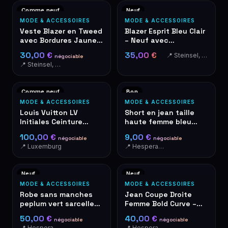
Comme neuf
Neuf
MODE & ACCESSOIRES
MODE & ACCESSOIRES
Veste Blazer en Tweed
Blazer Esprit Bleu Clair
avec Bordures Jaune
– Neuf avec
Fluo & Rose
Étiquettes
30,00 €
35,00 €
📍 Steinsel, Luxembourg
négociable
📍 Steinsel, Luxembourg
Comme neuf
Bon
MODE & ACCESSOIRES
MODE & ACCESSOIRES
Louis Vuitton LV
Short en jean taille
Initiales Ceinture
haute femme bleu
Monogram Streifen
denim
100,00 €
9,00 €
négociable
négociable
40mm
📍 Luxemburg
📍 Hesperange
Neuf
Neuf
MODE & ACCESSOIRES
MODE & ACCESSOIRES
Robe sans manches
Jean Coupe Droite
peplum vert sarcelle
Femme Bold Curve –
avec bordure grise
Taille 25 – NEUF avec
50,00 €
40,00 €
négociable
négociable
Étiquettes
📍 Hesperange
📍 Hesperange