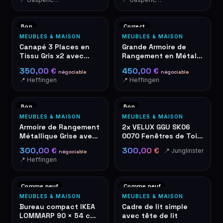
Bon
Correct
MEUBLES & MAISON
MEUBLES & MAISON
Canapé 3 Places en
Grande Armoire de
Tissu Gris x2 avec
Rangement en Métal à
Pieds en Bois – Style
Double Portes – Grise
350,00 €
450,00 €
négociable
négociable
Scandinave
📍 Heffingen
📍 Heffingen
Bon
Bon
MEUBLES & MAISON
MEUBLES & MAISON
Armoire de Rangement
2x VELUX GGU SK06
Métallique Grise avec
0070 Fenêtres de Toit
Serrure – Double Porte
– 114 × 118 cm – Vente
300,00 €
300,00 €
📍 Junglinster
négociable
Rapide
📍 Heffingen
Comme neuf
Comme neuf
MEUBLES & MAISON
MEUBLES & MAISON
Bureau compact IKEA
Cadre de lit simple
LOMMARP 90 × 54 cm
avec tête de lit