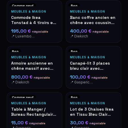
Comme neuf
Bon
MEUBLES & MAISON
MEUBLES & MAISON
Commode Ikea
Banc coffre ancien en
Tonstad à 4 tiroirs en
chêne avec coussin
chêne clair avec
tapisserie
195,00 €
400,00 €
négociable
négociable
poignées dorées
📍 Luxembourg
📍 Diekirch
Bon
Bon
MEUBLES & MAISON
MEUBLES & MAISON
Armoire ancienne en
Canapé-lit 3 places
chêne massif avec
bleu clair avec
tiroirs et buffet
coussins, convertible
800,00 €
100,00 €
négociable
négociable
en lit, Ikea HOLMSUND
📍 Diekirch
📍 Gasperich - Luxembourg
Comme neuf
Bon
MEUBLES & MAISON
MEUBLES & MAISON
Table à Manger /
Lot de 3 Chaises Ikea
Bureau Rectangulaire
en Tissu Bleu Clair
Blanche avec Pieds en
avec Pieds en Bois
15,00 €
30,00 €
négociable
négociable
Métal, Ikea MELLTORP
📍 Gasperich - Luxembourg
📍 Gasperich - Luxembourg