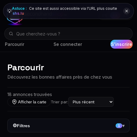
Astuce :
Ce site est aussi accessible via l'URL plus courte
💡
shs.lu
DE
FR
EN
Parcourir
Se connecter
S'inscrire
Parcourir
Découvrez les bonnes affaires près de chez vous
18 annonces trouvées
Trier par:
Afficher la carte
⚙
Filtres
▾
1