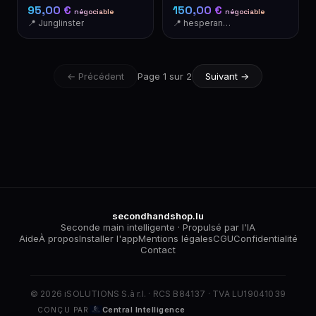
– Bleu-vert foncé,
95,00 €
150,00 €
négociable
négociable
excellent état
📍 Junglinster
📍 hesperange
← Précédent
Page 1 sur 2
Suivant →
secondhandshop.lu
Seconde main intelligente · Propulsé par l'IA
Aide
À propos
Installer l'app
Mentions légales
CGU
Confidentialité
Contact
© 2026 iSOLUTIONS S.à r.l. · RCS B84137 · TVA LU19041039
Central Intelligence
CONÇU PAR