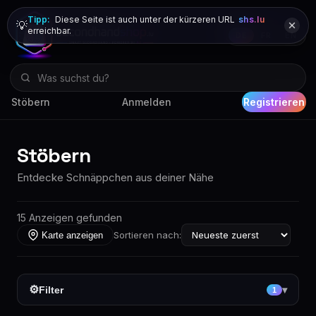
Tipp:
Diese Seite ist auch unter der kürzeren URL
shs.lu
💡
erreichbar.
DE
FR
EN
Stöbern
Anmelden
Registrieren
Stöbern
Entdecke Schnäppchen aus deiner Nähe
15 Anzeigen gefunden
Sortieren nach:
Karte anzeigen
⚙
Filter
▾
1