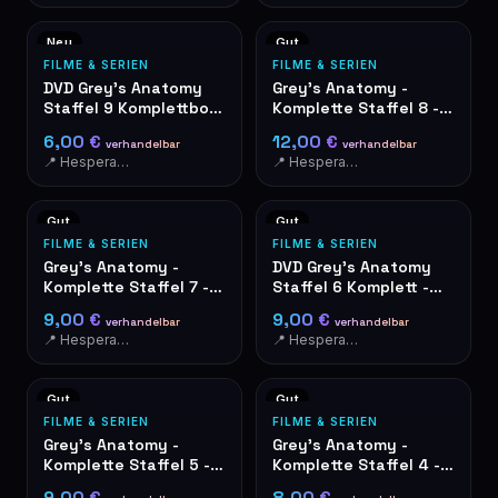
Neu
Gut
FILME & SERIEN
FILME & SERIEN
DVD Grey's Anatomy
Grey's Anatomy -
Staffel 9 Komplettbox
Komplette Staffel 8 -
- Wie neu
DVD-Box 6 Discs
6,00 €
12,00 €
verhandelbar
verhandelbar
📍 Hesperange
📍 Hesperange
Gut
Gut
FILME & SERIEN
FILME & SERIEN
Grey's Anatomy -
DVD Grey's Anatomy
Komplette Staffel 7 -
Staffel 6 Komplett -
DVD-Box
Box-Set 6 Discs
9,00 €
9,00 €
verhandelbar
verhandelbar
📍 Hesperange
📍 Hesperange
Gut
Gut
FILME & SERIEN
FILME & SERIEN
Grey's Anatomy -
Grey's Anatomy -
Komplette Staffel 5 -
Komplette Staffel 4 -
DVD-Box 7 Discs
DVD-Box
9,00 €
8,00 €