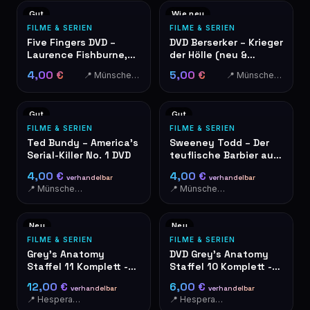
Gut
Wie neu
FILME & SERIEN
FILME & SERIEN
Five Fingers DVD –
DVD Berserker – Krieger
Laurence Fishburne,
der Hölle (neu &
Ryan Phillippe
originalverpackt)
4,00 €
5,00 €
📍 Münschecker
📍 Münschecker
Gut
Gut
FILME & SERIEN
FILME & SERIEN
Ted Bundy – America's
Sweeney Todd – Der
Serial-Killer No. 1 DVD
teuflische Barbier aus
der Fleet Street DVD
4,00 €
4,00 €
verhandelbar
verhandelbar
📍 Münschecker
📍 Münschecker
Neu
Neu
FILME & SERIEN
FILME & SERIEN
Grey's Anatomy
DVD Grey's Anatomy
Staffel 11 Komplett -
Staffel 10 Komplett -
DVD-Box 6 Discs
Live For The Moments
12,00 €
6,00 €
verhandelbar
verhandelbar
📍 Hesperange
📍 Hesperange