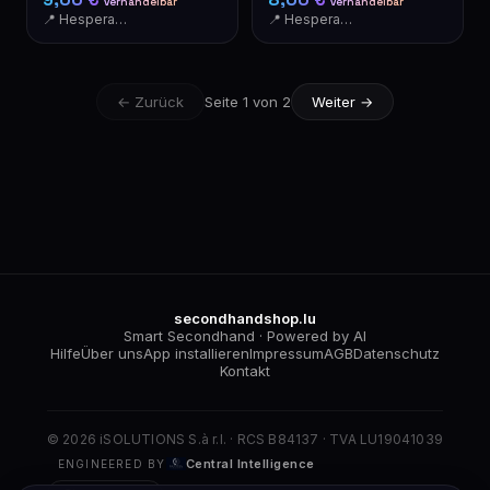
verhandelbar
verhandelbar
📍 Hesperange
📍 Hesperange
← Zurück
Seite 1 von 2
Weiter →
secondhandshop.lu
Smart Secondhand · Powered by AI
Hilfe
Über uns
App installieren
Impressum
AGB
Datenschutz
Kontakt
© 2026 iSOLUTIONS S.à r.l. · RCS B84137 · TVA LU19041039
Central Intelligence
ENGINEERED BY