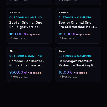
Correct
Correct
OUTDOOR & CAMPING
OUTDOOR & CAMPING
Beefer Original One –
Beefer Original One
Grill à gaz vertical
Pro Grill vertical haute
haute température
température acier inox
150,00 €
150,00 €
négociable
négociable
📍 Hesperange
📍 Hesperange
Neuf
Neuf
OUTDOOR & CAMPING
OUTDOOR & CAMPING
Porsche Der Beefer -
Campingaz Premium
Gril vertical haute
Barbecue Smoking Box
température 800°C
– Boîte à fumée pour
950,00 €
16,00 €
négociable
négociable
barbecue
📍 Hesperange
📍 Hesperange