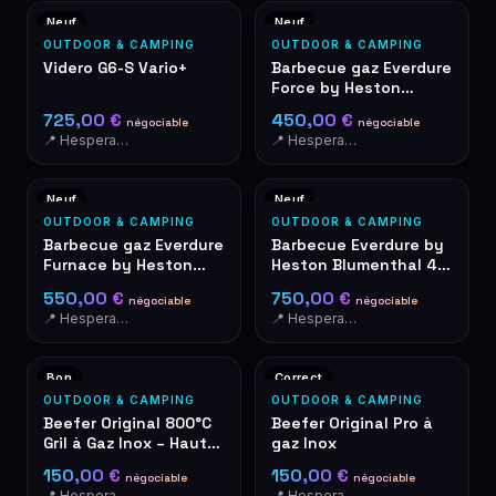
Neuf
Neuf
OUTDOOR & CAMPING
OUTDOOR & CAMPING
Videro G6-S Vario+
Barbecue gaz Everdure
Force by Heston
Blumenthal rouge
725,00 €
450,00 €
négociable
négociable
📍 Hesperange
📍 Hesperange
Neuf
Neuf
OUTDOOR & CAMPING
OUTDOOR & CAMPING
Barbecue gaz Everdure
Barbecue Everdure by
Furnace by Heston
Heston Blumenthal 4K
Blumenthal orange
Orange
550,00 €
750,00 €
négociable
négociable
📍 Hesperange
📍 Hesperange
Bon
Correct
OUTDOOR & CAMPING
OUTDOOR & CAMPING
Beefer Original 800°C
Beefer Original Pro à
Gril à Gaz Inox – Haute
gaz Inox
Température
150,00 €
150,00 €
négociable
négociable
📍 Hesperange
📍 Hesperange