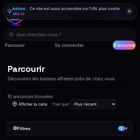
Astuce :
Ce site est aussi accessible via l'URL plus courte
💡
shs.lu
DE
FR
EN
Parcourir
Se connecter
S'inscrire
Parcourir
Découvrez les bonnes affaires près de chez vous
10 annonces trouvées
Trier par:
Afficher la carte
⚙
Filtres
▾
1