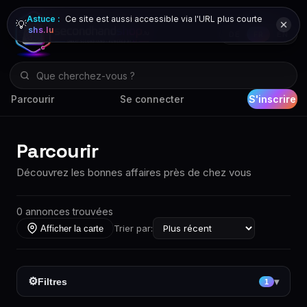
Astuce :
Ce site est aussi accessible via l'URL plus courte
💡
shs.lu
DE
FR
EN
Parcourir
Se connecter
S'inscrire
Parcourir
Découvrez les bonnes affaires près de chez vous
0 annonces trouvées
Trier par:
Afficher la carte
⚙
Filtres
▾
1