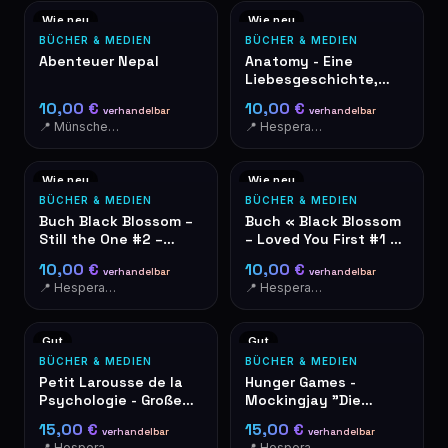
Wie neu
Wie neu
BÜCHER & MEDIEN
BÜCHER & MEDIEN
Abenteuer Nepal
Anatomy - Eine
Liebesgeschichte,
Dana Schwartz
10,00 €
10,00 €
verhandelbar
verhandelbar
📍 Münschecker
📍 Hesperange
Wie neu
Wie neu
BÜCHER & MEDIEN
BÜCHER & MEDIEN
Buch Black Blossom –
Buch « Black Blossom
Still the One #2 –
– Loved You First #1 »
Aimée Lou
von Aimée Lou
10,00 €
10,00 €
verhandelbar
verhandelbar
📍 Hesperange
📍 Hesperange
Gut
Gut
BÜCHER & MEDIEN
BÜCHER & MEDIEN
Petit Larousse de la
Hunger Games -
Psychologie - Große
Mockingjay "Die
Fragen
Tribute von Panem"
15,00 €
15,00 €
verhandelbar
verhandelbar
auf Deutsch
📍 Hesperange
📍 Hesperange