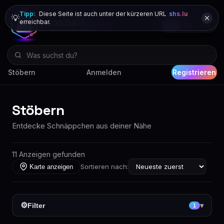
Tipp:
Diese Seite ist auch unter der kürzeren URL
shs.lu
💡
erreichbar.
DE
FR
EN
Stöbern
Anmelden
Registrieren
Stöbern
Entdecke Schnäppchen aus deiner Nähe
11 Anzeigen gefunden
Sortieren nach:
Karte anzeigen
⚙
Filter
▾
1