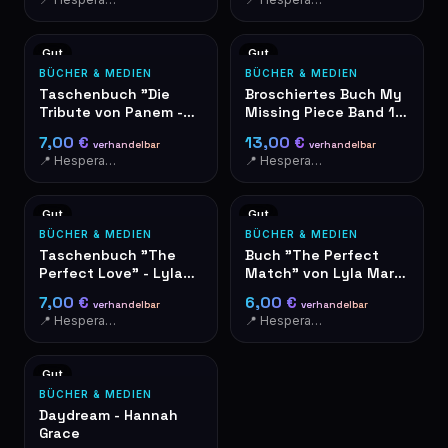
Gut
Gut
BÜCHER & MEDIEN
BÜCHER & MEDIEN
Taschenbuch "Die
Broschiertes Buch My
Tribute von Panem -
Missing Piece Band 1 –
Catching Fire" auf
Acacia Black
7,00 €
13,00 €
verhandelbar
verhandelbar
Deutsch
📍 Hesperange
📍 Hesperange
Gut
Gut
BÜCHER & MEDIEN
BÜCHER & MEDIEN
Taschenbuch "The
Buch "The Perfect
Perfect Love" - Lyla
Match" von Lyla Mars
Mars - I'm Not Your
- Liebesroman
7,00 €
6,00 €
verhandelbar
verhandelbar
Soulmate #2
📍 Hesperange
📍 Hesperange
Gut
BÜCHER & MEDIEN
Daydream - Hannah
Grace