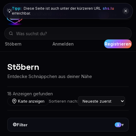
Tipp:
Diese Seite ist auch unter der kürzeren URL
shs.lu
💡
erreichbar.
DE
FR
EN
Stöbern
Anmelden
Registrieren
Stöbern
Entdecke Schnäppchen aus deiner Nähe
18 Anzeigen gefunden
Sortieren nach:
Karte anzeigen
⚙
Filter
▾
1