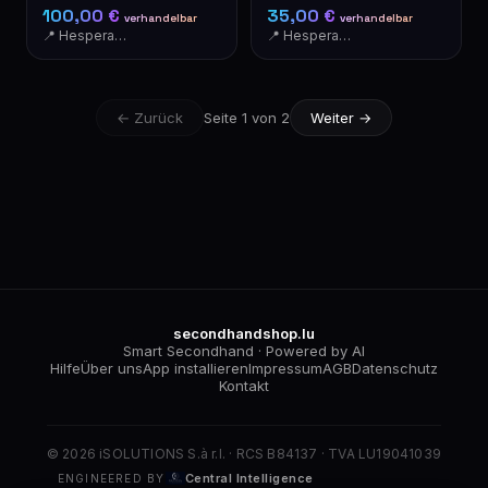
Motion Detector
Plastikbehälter
100,00 €
35,00 €
verhandelbar
verhandelbar
📍 Hesperange
📍 Hesperange
← Zurück
Seite 1 von 2
Weiter →
secondhandshop.lu
Smart Secondhand · Powered by AI
Hilfe
Über uns
App installieren
Impressum
AGB
Datenschutz
Kontakt
© 2026 iSOLUTIONS S.à r.l. · RCS B84137 · TVA LU19041039
Central Intelligence
ENGINEERED BY