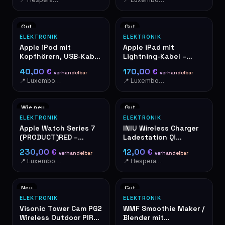
Seite. Bei Gefahr
aktivieren. Ein schriller
Ton bewirkt sofort die
Gut
Gut
Aufmerksamkeit der
ELEKTRONIK
ELEKTRONIK
Leute in der
Apple iPod mit
Apple iPad mit
Umgebung.
Kopfhörern, USB-Kabel
Lightning-Kabel –
und Ledertasche
guter Zustand
40,00 €
170,00 €
verhandelbar
verhandelbar
📍 Luxembourg-Cents
📍 Luxembourg-Cents
Wie neu
Gut
ELEKTRONIK
ELEKTRONIK
Apple Watch Series 7
INIU Wireless Charger
(PRODUCT)RED –
Ladestation Qi
Sportarmband, OVP
kabellos schwarz
230,00 €
12,00 €
verhandelbar
verhandelbar
📍 Luxembourg-Cents
📍 Hesperange
Neu
Gut
ELEKTRONIK
ELEKTRONIK
Visonic Tower Cam PG2
WMF Smoothie Maker /
Wireless Outdoor PIR
Blender mit