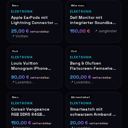
Neu
Wie neu
ELEKTRONIK
ELEKTRONIK
Apple EarPods mit
Dell Monitor mit
Lightning Connector –
integrierter Soundbar
Neu in der Box
auf
25,00 €
150,00 €
📍 Junglinster
verhandelbar
höhenverstellbarem
📍 Vichten
Standfuß
Gut
Gut
ELEKTRONIK
ELEKTRONIK
Louis Vuitton
Bang & Olufsen
Monogram iPhone
Flatscreen-Fernseher
Hülle Hardcase
mit rotem
90,00 €
200,00 €
verhandelbar
verhandelbar
Lautsprecher
📍 Luxembourg
📍 Luxembourg-Cents
Neu
Akzeptabel
ELEKTRONIK
ELEKTRONIK
Corsair Vengeance
Smartwatch mit
RGB DDR5 64GB
schwarzem Armband –
(2x32GB) 6400MHz
Gebraucht - Mit
150,00 €
20,00 €
verhandelbar
verhandelbar
RAM
Alarmknopf an der
📍 Hesperange
📍 Luxembourg-Cents