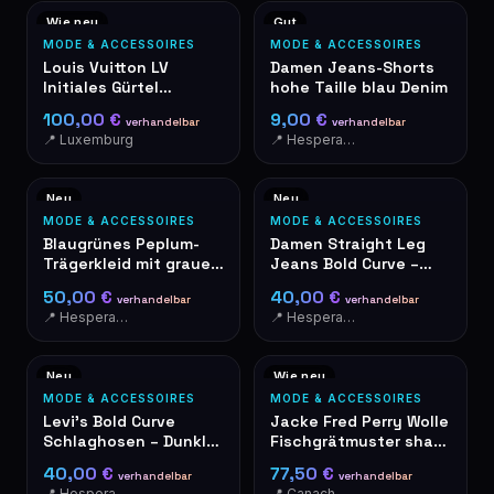
Wie neu
Gut
MODE & ACCESSOIRES
MODE & ACCESSOIRES
Louis Vuitton LV
Damen Jeans-Shorts
Initiales Gürtel
hohe Taille blau Denim
Monogram Streifen
100,00 €
9,00 €
verhandelbar
verhandelbar
40mm
📍 Luxemburg
📍 Hesperange
Neu
Neu
MODE & ACCESSOIRES
MODE & ACCESSOIRES
Blaugrünes Peplum-
Damen Straight Leg
Trägerkleid mit grauem
Jeans Bold Curve –
Besatz
Größe 25 – NEU mit
50,00 €
40,00 €
verhandelbar
verhandelbar
Etikett
📍 Hesperange
📍 Hesperange
Neu
Wie neu
MODE & ACCESSOIRES
MODE & ACCESSOIRES
Levi's Bold Curve
Jacke Fred Perry Wolle
Schlaghosen – Dunkle
Fischgrätmuster shawl
Waschung – Neu mit
collar XL - Stockport
40,00 €
77,50 €
verhandelbar
verhandelbar
Etikett
📍 Hesperange
📍 Canach