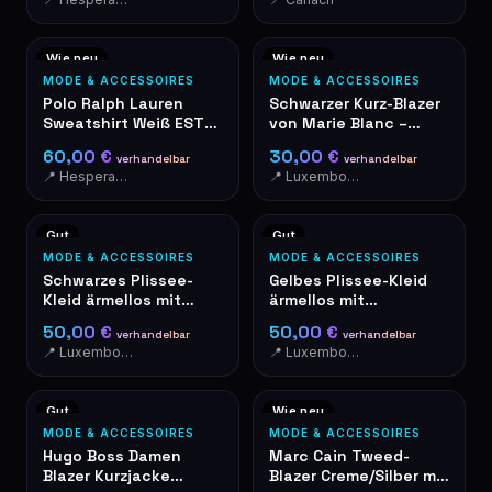
Wie neu
Wie neu
MODE & ACCESSOIRES
MODE & ACCESSOIRES
Polo Ralph Lauren
Schwarzer Kurz-Blazer
Sweatshirt Weiß EST
von Marie Blanc –
MCMLXVII Wappen XL
elegant & modern
60,00 €
30,00 €
verhandelbar
verhandelbar
📍 Hesperange
📍 Luxembourg-Cents
Gut
Gut
MODE & ACCESSOIRES
MODE & ACCESSOIRES
Schwarzes Plissee-
Gelbes Plissee-Kleid
Kleid ärmellos mit
ärmellos mit
Rollkragen
Stehkragen elegant
50,00 €
50,00 €
verhandelbar
verhandelbar
📍 Luxembourg-Cents
📍 Luxembourg-Cents
Gut
Wie neu
MODE & ACCESSOIRES
MODE & ACCESSOIRES
Hugo Boss Damen
Marc Cain Tweed-
Blazer Kurzjacke
Blazer Creme/Silber mit