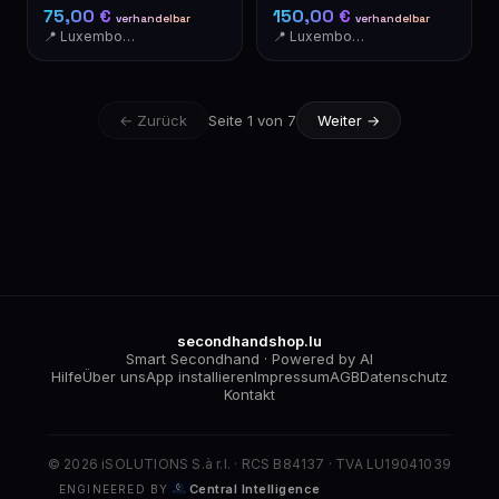
Schwarz
Perlknöpfen
75,00 €
150,00 €
verhandelbar
verhandelbar
📍 Luxembourg-Cents
📍 Luxembourg-Cents
← Zurück
Seite 1 von 7
Weiter →
secondhandshop.lu
Smart Secondhand · Powered by AI
Hilfe
Über uns
App installieren
Impressum
AGB
Datenschutz
Kontakt
© 2026 iSOLUTIONS S.à r.l. · RCS B84137 · TVA LU19041039
Central Intelligence
ENGINEERED BY