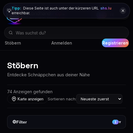
Tipp:
Diese Seite ist auch unter der kürzeren URL
shs.lu
💡
erreichbar.
DE
FR
EN
Stöbern
Anmelden
Registrieren
Stöbern
Entdecke Schnäppchen aus deiner Nähe
74 Anzeigen gefunden
Sortieren nach:
Karte anzeigen
⚙
Filter
▾
1