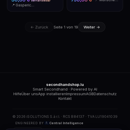
verhandelbar
Flechtmuster und
📍 Gasperich - Luxembourg
Silberbeschlägen
← Zurück
Seite 1 von 19
Weiter →
secondhandshop.lu
Smart Secondhand · Powered by AI
Hilfe
Über uns
App installieren
Impressum
AGB
Datenschutz
Kontakt
© 2026 iSOLUTIONS S.à r.l. · RCS B84137 · TVA LU19041039
Central Intelligence
ENGINEERED BY