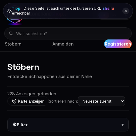
Tipp:
Diese Seite ist auch unter der kürzeren URL
shs.lu
💡
erreichbar.
DE
FR
EN
Stöbern
Anmelden
Registrieren
Stöbern
Entdecke Schnäppchen aus deiner Nähe
228 Anzeigen gefunden
Sortieren nach:
Karte anzeigen
⚙
Filter
▾