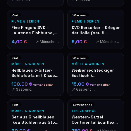
Gut
Wie neu
FILME & SERIEN
FILME & SERIEN
Five Fingers DVD –
DVD Berserker – Krieger
Laurence Fishburne,
der Hölle (neu &
Ryan Phillippe
originalverpackt)
4,00 €
5,00 €
📍 Münschecker
📍 Münschecker
Gut
Wie neu
MÖBEL & WOHNEN
MÖBEL & WOHNEN
Hellblaues 3-Sitzer-
Weißer rechteckiger
Schlafsofa mit Kissen,
Esstisch /
zum Bett umwandelbar,
Schreibtisch mit
100,00 €
15,00 €
verhandelbar
verhandelbar
Ikea HOLMSUND
Metallbeinen, Ikea
📍 Gasperich - Luxembourg
📍 Gasperich - Luxembourg
MELLTORP
Gut
Akzeptabel
MÖBEL & WOHNEN
TIERZUBEHÖR
Set aus 3 hellblauen
Western-Sattel
Ikea Stühlen aus Stoff
Continental Equiflex
mit Holzbeinen
aus Leder mit
30,00 €
750,00 €
📍 Münschecker