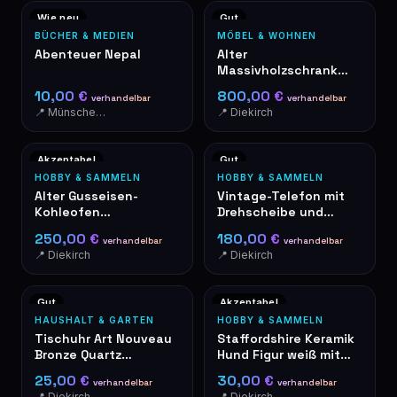
Wie neu
Gut
BÜCHER & MEDIEN
MÖBEL & WOHNEN
Abenteuer Nepal
Alter
Massivholzschrank
aus Eiche mit
10,00 €
800,00 €
verhandelbar
verhandelbar
Schubladen und
📍 Münschecker
📍 Diekirch
Anrichte
Akzeptabel
Gut
HOBBY & SAMMELN
HOBBY & SAMMELN
Alter Gusseisen-
Vintage-Telefon mit
Kohleofen
Drehscheibe und
"Perfectionné"
Holzintarsien
250,00 €
180,00 €
verhandelbar
verhandelbar
Patentiert SGDG
📍 Diekirch
📍 Diekirch
Gut
Akzeptabel
HAUSHALT & GARTEN
HOBBY & SAMMELN
Tischuhr Art Nouveau
Staffordshire Keramik
Bronze Quartz
Hund Figur weiß mit
dekorative Rosen
Goldkragen
25,00 €
30,00 €
verhandelbar
verhandelbar
📍 Diekirch
📍 Diekirch