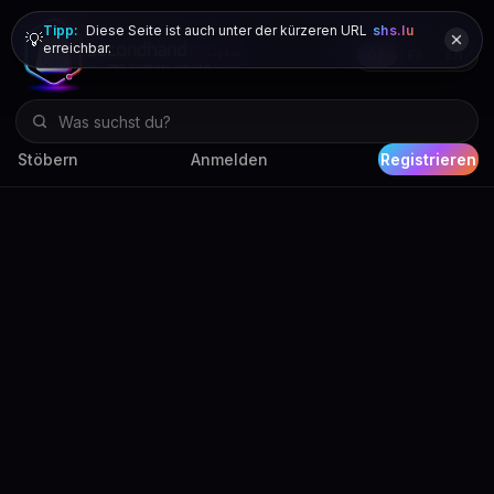
Tipp:
Diese Seite ist auch unter der kürzeren URL
shs.lu
💡
erreichbar.
DE
FR
EN
Stöbern
Anmelden
Registrieren