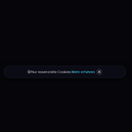
🍪
Nur essenzielle Cookies.
Mehr erfahren
secondhandshop.lu
Smart Secondhand · Powered by AI
Hilfe
Über uns
App installieren
Impressum
AGB
Datenschutz
Kontakt