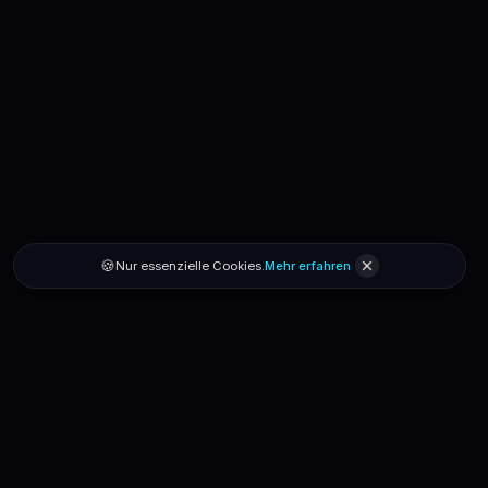
🍪
Nur essenzielle Cookies.
Mehr erfahren
secondhandshop.lu
Smart Secondhand · Powered by AI
Hilfe
Über uns
App installieren
Impressum
AGB
Datenschutz
Kontakt