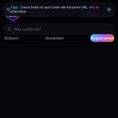
Tipp:
Diese Seite ist auch unter der kürzeren URL
shs.lu
💡
erreichbar.
DE
FR
EN
Stöbern
Anmelden
Registrieren