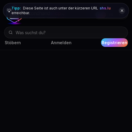
Tipp:
Diese Seite ist auch unter der kürzeren URL
shs.lu
💡
erreichbar.
DE
FR
EN
Stöbern
Anmelden
Registrieren