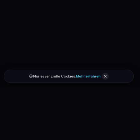
🍪
Nur essenzielle Cookies.
Mehr erfahren
secondhandshop.lu
Smart Secondhand · Powered by AI
Hilfe
Über uns
App installieren
Impressum
AGB
Datenschutz
Kontakt