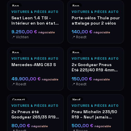
Bon
Bon
VOITURES & PIÈCES AUTO
VOITURES & PIÈCES AUTO
Seat Leon 1.4 TSI -
Porte-vélos Thule pour
Intérieur en bon état –
attelage pour 2 vélos
sièges tissu gris
9.250,00 €
140,00 €
négociable
négociable
📍 Vichten
📍 Roedt
Bon
Bon
VOITURES & PIÈCES AUTO
VOITURES & PIÈCES AUTO
Mercedes-AMG C63 S
2x Goodyear Pneus
Été 225/40 R19 4mm
de Profondeur
49.900,00 €
150,00 €
négociable
négociable
📍 Roedt
📍 Roedt
Correct
Neuf
VOITURES & PIÈCES AUTO
VOITURES & PIÈCES AUTO
2x Pneus été
Pneu Michelin 235/50
Goodyear 265/35 R19 –
R19 – Neuf jamais
occasion
roulé
80,00 €
500,00 €
négociable
négociable
📍 Roedt
📍 Bissen