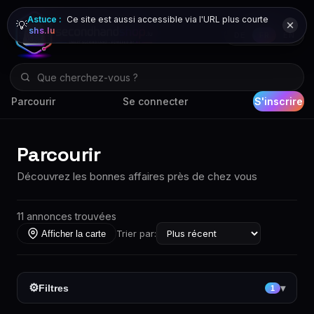
Astuce :
Ce site est aussi accessible via l'URL plus courte
💡
shs.lu
DE
FR
EN
Parcourir
Se connecter
S'inscrire
Parcourir
Découvrez les bonnes affaires près de chez vous
11 annonces trouvées
Trier par:
Afficher la carte
⚙
Filtres
▾
1