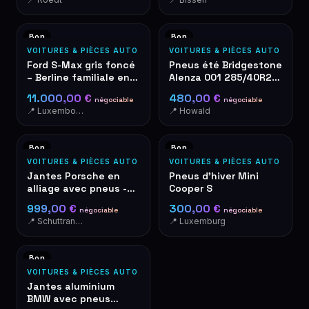
Bon
Bon
VOITURES & PIÈCES AUTO
VOITURES & PIÈCES AUTO
Ford S-Max gris foncé
Pneus été Bridgestone
– Berline familiale en
Alenza 001 285/40R21
bon état
109Y
11.000,00 €
480,00 €
négociable
négociable
📍 Luxembourg
📍 Howald
Bon
Bon
VOITURES & PIÈCES AUTO
VOITURES & PIÈCES AUTO
Jantes Porsche en
Pneus d'hiver Mini
alliage avec pneus -
Cooper S
Roues d'origine
999,00 €
300,00 €
négociable
négociable
📍 Schuttrange
📍 Luxemburg
Bon
VOITURES & PIÈCES AUTO
Jantes aluminium
BMW avec pneus