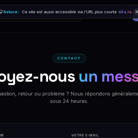
💡
Astuce :
Ce site est aussi accessible via l'URL plus courte
shs.lu
Parcourir
Se connecter
CONTACT
oyez-nous
un mes
estion, retour ou problème ? Nous répondons généralem
sous 24 heures.
OM
VOTRE E-MAIL