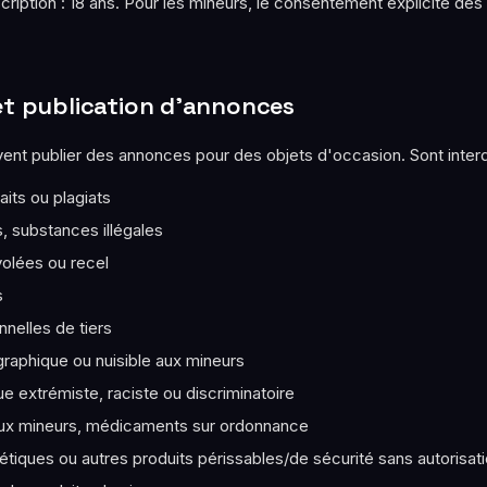
ription : 18 ans. Pour les mineurs, le consentement explicite des
 et publication d'annonces
nt publier des annonces pour des objets d'occasion. Sont interdi
aits ou plagiats
, substances illégales
olées ou recel
s
nelles de tiers
raphique ou nuisible aux mineurs
ue extrémiste, raciste ou discriminatoire
aux mineurs, médicaments sur ordonnance
tiques ou autres produits périssables/de sécurité sans autorisatio