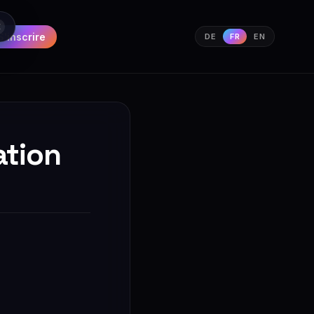
S'inscrire
DE
FR
EN
ation