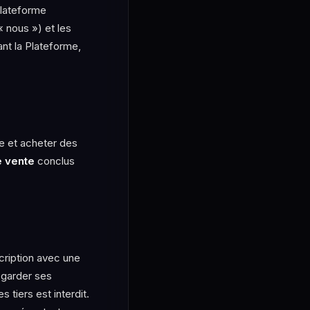
plateforme
 nous ») et les
sant la Plateforme,
te et acheter des
e vente
conclus
scription avec une
à garder ses
 tiers est interdit.