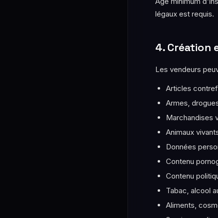
Âge minimum d'insc
légaux est requis.
4. Création
Les vendeurs peuve
Articles contref
Armes, drogues
Marchandises v
Animaux vivant
Données person
Contenu pornog
Contenu politiq
Tabac, alcool 
Aliments, cosmé