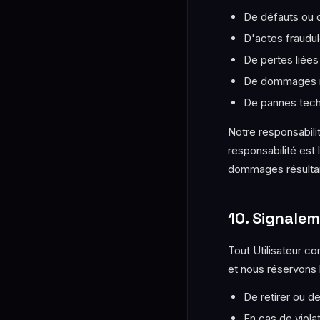
De défauts ou
D'actes fraudul
De pertes liées
De dommages ma
De pannes tech
Notre responsabili
responsabilité est
dommages résultant 
10. Signale
Tout Utilisateur c
et nous réservons l
De retirer ou 
En cas de violat