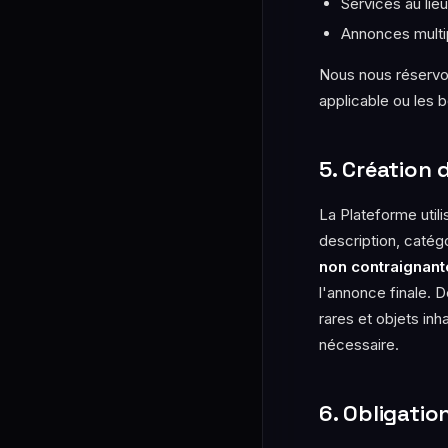
Services au lie
Annonces multi
Nous nous réservons
applicable ou les
5. Création 
La Plateforme utili
description, catég
non contraignant
l'annonce finale. 
rares et objets inh
nécessaire.
6. Obligatio