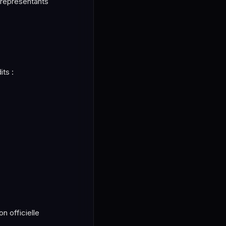
 représentants
ts :
n officielle