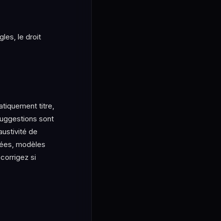
les, le droit
atiquement titre,
suggestions sont
austivité de
ivées, modèles
 corrigez si