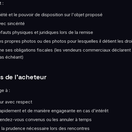
 :
iété et le pouvoir de disposition sur l'objet proposé
vec sincérité
éfauts physiques et juridiques lors de la remise
ses propres photos ou des photos pour lesquelles il détient les dro
e ses obligations fiscales (les vendeurs commerciaux déclarent le
as échéant)
ns de l'acheteur
e à :
eur avec respect
pidement et de manière engageante en cas d'intérêt
rendez-vous convenus ou les annuler à temps
 la prudence nécessaire lors des rencontres