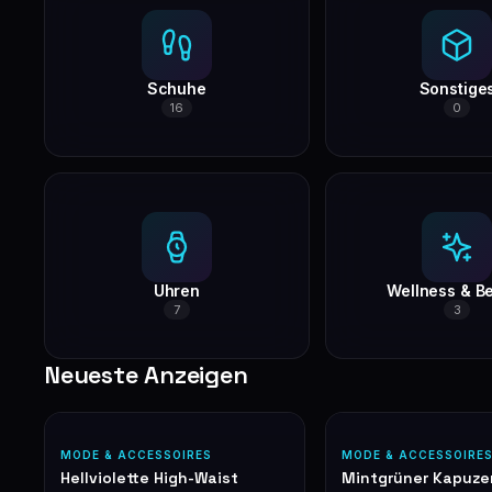
Schuhe
Sonstige
16
0
Uhren
Wellness & B
7
3
Neueste Anzeigen
MODE & ACCESSOIRES
MODE & ACCESSOIRE
Hellviolette High-Waist
Mintgrüner Kapuz