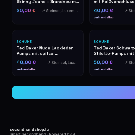
Skinny Jeans – Brandneu mit
mit Reißverschluss
Etiketten
Damenmantel
20,00 €
40,00 €
📍 Steinsel, Luxembourg
verhandelbar
SCHUHE
SCHUHE
Ted Baker Nude Lackleder
Ted Baker Schwarz
Pumps mit spitzer
Stiletto-Pumps mi
Zehenpartie, Stilettoabsatz
Spiegelabsatz
40,00 €
50,00 €
📍 Steinsel, Luxembourg
und goldenen Details
verhandelbar
verhandelbar
secondhandshop.lu
Smart Secondhand · Powered by AI