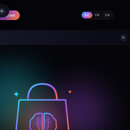
strieren
DE
FR
EN