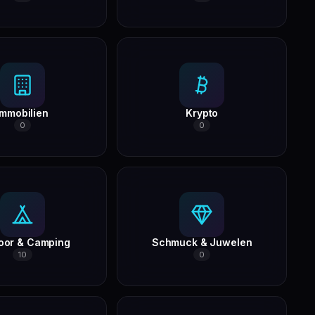
Immobilien
Krypto
0
0
oor & Camping
Schmuck & Juwelen
10
0