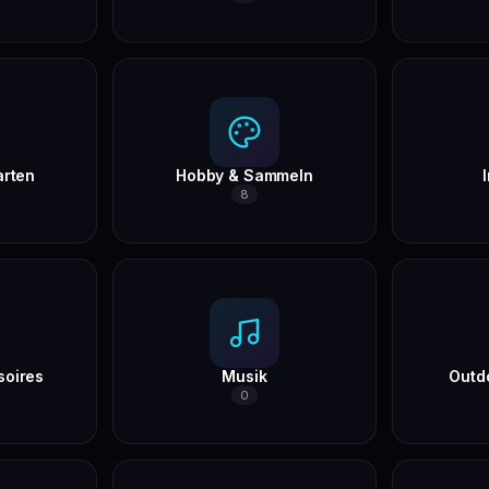
arten
Hobby & Sammeln
8
soires
Musik
Outd
0