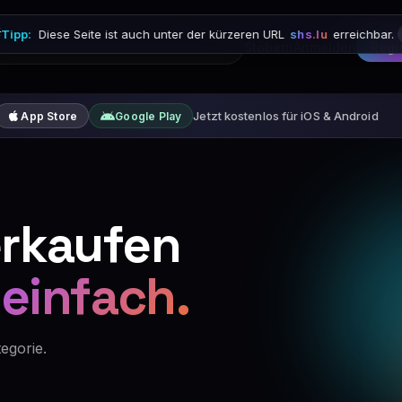

Tipp:
Diese Seite ist auch unter der kürzeren URL
shs.lu
erreichbar.
Stöbern
Anmelden
Regi
Jetzt kostenlos für iOS & Android
App Store
Google Play
rkaufen
 einfach.
egorie.