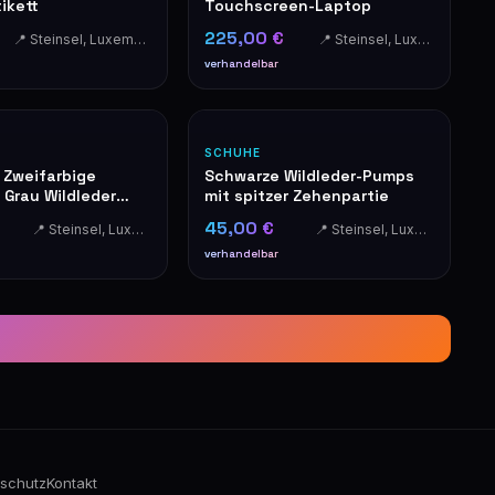
ikett
Touchscreen-Laptop
225,00 €
📍 Steinsel, Luxembourg
📍 Steinsel, Luxembourg
verhandelbar
SCHUHE
 Zweifarbige
Schwarze Wildleder-Pumps
 Grau Wildleder
mit spitzer Zehenpartie
tiletto Absätze
45,00 €
📍 Steinsel, Luxembourg
📍 Steinsel, Luxembourg
verhandelbar
schutz
Kontakt