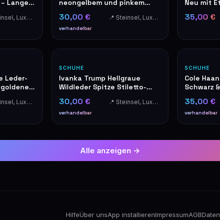
 – Langer
neongelbem und pinkem
Neu mit Et
Besatz
30,00 €
35,00 €
📍 Steinsel, Luxembourg
📍 Steinsel, Luxembourg
verhandelbar
SCHUHE
SCHUHE
e Leder-
Ivanka Trump Hellgraue
Cole Haan
t goldenem
Wildleder Spitze Stiletto-
Schwarz &
Absätze
Peeptoe S
30,00 €
35,00 €
📍 Steinsel, Luxembourg
📍 Steinsel, Luxembourg
verhandelbar
verhandelbar
Alle anzeigen →
Hilfe
Über uns
App installieren
Impressum
AGB
Daten