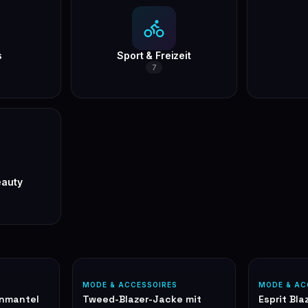
s
Sport & Freizeit
7
eauty
S
MODE & ACCESSOIRES
MODE & AC
enmantel
Tweed-Blazer-Jacke mit
Esprit Bla