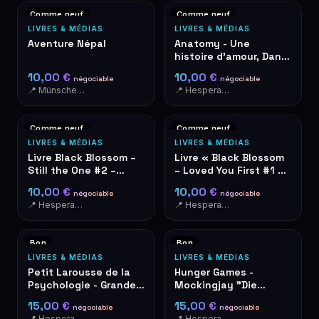
Comme neuf
Comme neuf
LIVRES & MÉDIAS
LIVRES & MÉDIAS
Aventure Népal
Anatomy - Une
histoire d'amour, Dana
Schwartz
10,00 €
10,00 €
négociable
négociable
📍 Münschecker
📍 Hesperange
Comme neuf
Comme neuf
LIVRES & MÉDIAS
LIVRES & MÉDIAS
Livre Black Blossom –
Livre « Black Blossom
Still the One #2 –
– Loved You First #1 »
Aimée Lou
d'Aimée Lou
10,00 €
10,00 €
négociable
négociable
📍 Hesperange
📍 Hesperange
Bon
Bon
LIVRES & MÉDIAS
LIVRES & MÉDIAS
Petit Larousse de la
Hunger Games -
Psychologie - Grandes
Mockingjay "Die
Questions
Tribute von Panem" en
15,00 €
15,00 €
négociable
négociable
allemand
📍 Hesperange
📍 Hesperange