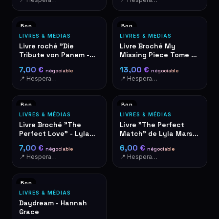
Bon
Bon
LIVRES & MÉDIAS
LIVRES & MÉDIAS
Livre roché "Die
Livre Broché My
Tribute von Panem -
Missing Piece Tome 1
Catching Fire" en
– Acacia Black
7,00 €
13,00 €
négociable
négociable
allemand
📍 Hesperange
📍 Hesperange
Bon
Bon
LIVRES & MÉDIAS
LIVRES & MÉDIAS
Livre Broché "The
Livre "The Perfect
Perfect Love" - Lyla
Match" de Lyla Mars -
Mars - I'm Not Your
Romance
7,00 €
6,00 €
négociable
négociable
Soulmate #2
📍 Hesperange
📍 Hesperange
Bon
LIVRES & MÉDIAS
Daydream - Hannah
Grace