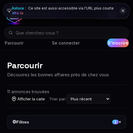
Astuce :
Ce site est aussi accessible via l'URL plus courte
💡
shs.lu
DE
FR
EN
Parcourir
Se connecter
S'inscrire
Parcourir
Découvrez les bonnes affaires près de chez vous
11 annonces trouvées
Trier par:
Afficher la carte
⚙
Filtres
▾
1