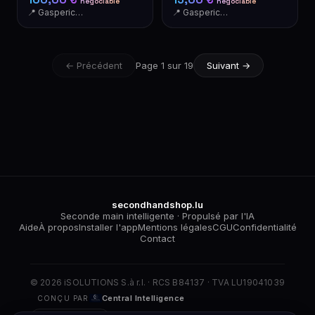
négociable
négociable
en lit, Ikea HOLMSUND
Métal, Ikea MELLTORP
📍 Gasperich - Luxembourg
📍 Gasperich - Luxembourg
← Précédent
Page 1 sur 19
Suivant →
secondhandshop.lu
Seconde main intelligente · Propulsé par l'IA
Aide
À propos
Installer l'app
Mentions légales
CGU
Confidentialité
Contact
© 2026 iSOLUTIONS S.à r.l. · RCS B84137 · TVA LU19041039
Central Intelligence
CONÇU PAR