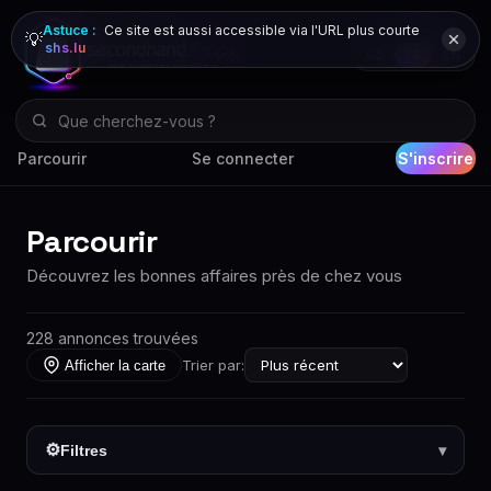
Astuce :
Ce site est aussi accessible via l'URL plus courte
💡
shs.lu
DE
FR
EN
Parcourir
Se connecter
S'inscrire
Parcourir
Découvrez les bonnes affaires près de chez vous
228 annonces trouvées
Trier par:
Afficher la carte
⚙
Filtres
▾