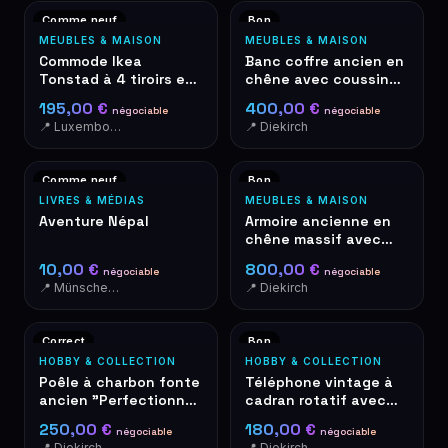
Comme neuf
Bon
MEUBLES & MAISON
MEUBLES & MAISON
Commode Ikea
Banc coffre ancien en
Tonstad à 4 tiroirs en
chêne avec coussin
chêne clair avec
tapisserie
195,00 €
400,00 €
négociable
négociable
poignées dorées
📍 Luxembourg
📍 Diekirch
Comme neuf
Bon
LIVRES & MÉDIAS
MEUBLES & MAISON
Aventure Népal
Armoire ancienne en
chêne massif avec
tiroirs et buffet
10,00 €
800,00 €
négociable
négociable
📍 Münschecker
📍 Diekirch
Correct
Bon
HOBBY & COLLECTION
HOBBY & COLLECTION
Poêle à charbon fonte
Téléphone vintage à
ancien "Perfectionné"
cadran rotatif avec
Breveté SGDG
marqueterie en bois
250,00 €
180,00 €
négociable
négociable
📍 Diekirch
📍 Diekirch