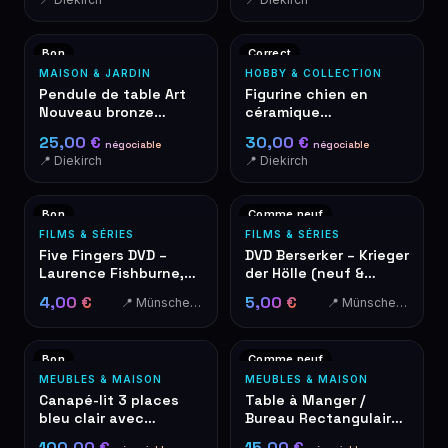
Bon
Correct
MAISON & JARDIN
HOBBY & COLLECTION
Pendule de table Art
Figurine chien en
Nouveau bronze
céramique
quartz roses
Staffordshire blanc
25,00 €
30,00 €
négociable
négociable
décoratives
avec collier doré
📍 Diekirch
📍 Diekirch
Bon
Comme neuf
FILMS & SÉRIES
FILMS & SÉRIES
Five Fingers DVD –
DVD Berserker – Krieger
Laurence Fishburne,
der Hölle (neuf &
Ryan Phillippe
emballé d'origine)
4,00 €
5,00 €
📍 Münschecker
📍 Münschecker
Bon
Comme neuf
MEUBLES & MAISON
MEUBLES & MAISON
Canapé-lit 3 places
Table à Manger /
bleu clair avec
Bureau Rectangulaire
coussins, convertible
Blanche avec Pieds en
100,00 €
15,00 €