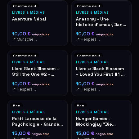
Comme neuf
Comme neuf
LIVRES & MÉDIAS
LIVRES & MÉDIAS
Aventure Népal
Anatomy - Une
histoire d'amour, Dana
Schwartz
10,00 €
10,00 €
négociable
négociable
📍 Münschecker
📍 Hesperange
Comme neuf
Comme neuf
LIVRES & MÉDIAS
LIVRES & MÉDIAS
Livre Black Blossom –
Livre « Black Blossom
Still the One #2 –
– Loved You First #1 »
Aimée Lou
d'Aimée Lou
10,00 €
10,00 €
négociable
négociable
📍 Hesperange
📍 Hesperange
Bon
Bon
LIVRES & MÉDIAS
LIVRES & MÉDIAS
Petit Larousse de la
Hunger Games -
Psychologie - Grandes
Mockingjay "Die
Questions
Tribute von Panem" en
15,00 €
15,00 €
négociable
négociable
allemand
📍 Hesperange
📍 Hesperange