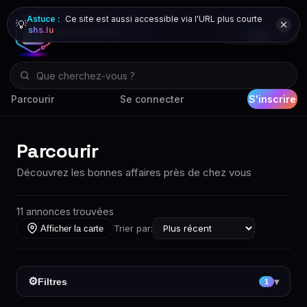
Astuce :
Ce site est aussi accessible via l'URL plus courte
💡
shs.lu
DE
FR
EN
Parcourir
Se connecter
S'inscrire
Parcourir
Découvrez les bonnes affaires près de chez vous
11 annonces trouvées
Trier par:
Afficher la carte
⚙
Filtres
▾
1