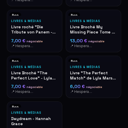
Bon
Bon
LIVRES & MÉDIAS
LIVRES & MÉDIAS
Livre roché "Die
Livre Broché My
Tribute von Panem -
Missing Piece Tome 1
Catching Fire" en
– Acacia Black
7,00 €
13,00 €
négociable
négociable
allemand
📍 Hesperange
📍 Hesperange
Bon
Bon
LIVRES & MÉDIAS
LIVRES & MÉDIAS
Livre Broché "The
Livre "The Perfect
Perfect Love" - Lyla
Match" de Lyla Mars -
Mars - I'm Not Your
Romance
7,00 €
6,00 €
négociable
négociable
Soulmate #2
📍 Hesperange
📍 Hesperange
Bon
LIVRES & MÉDIAS
Daydream - Hannah
Grace