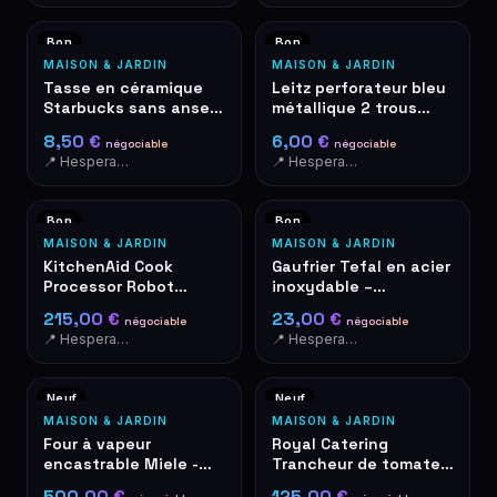
Bon
Bon
MAISON & JARDIN
MAISON & JARDIN
Tasse en céramique
Leitz perforateur bleu
Starbucks sans anse
métallique 2 trous
logo Siren vert-blanc
avec règle de format
8,50 €
6,00 €
négociable
négociable
papier
📍 Hesperange
📍 Hesperange
Bon
Bon
MAISON & JARDIN
MAISON & JARDIN
KitchenAid Cook
Gaufrier Tefal en acier
Processor Robot
inoxydable –
Cuiseur Rouge
occasion, bon état
215,00 €
23,00 €
négociable
négociable
📍 Hesperange
📍 Hesperange
Neuf
Neuf
MAISON & JARDIN
MAISON & JARDIN
Four à vapeur
Royal Catering
encastrable Miele -
Trancheur de tomates
Inox/Noir - À encastrer
- Acier inoxydable
500,00 €
125,00 €