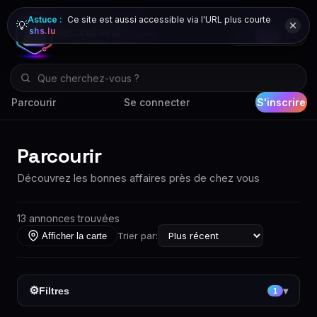
Astuce :
Ce site est aussi accessible via l'URL plus courte
💡
shs.lu
DE
FR
EN
Parcourir
Se connecter
S'inscrire
Parcourir
Découvrez les bonnes affaires près de chez vous
13 annonces trouvées
Trier par:
Afficher la carte
⚙
Filtres
▾
1