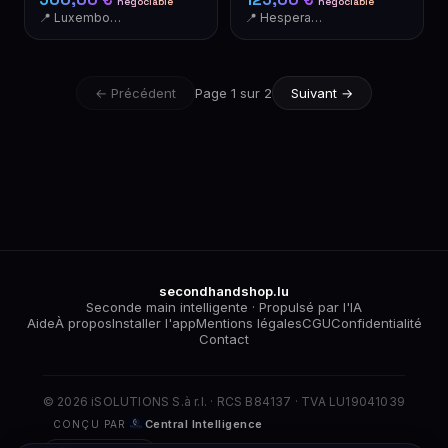
négociable
négociable
📍 Luxembourg
📍 Hesperange
← Précédent
Page 1 sur 2
Suivant →
secondhandshop.lu
Seconde main intelligente · Propulsé par l'IA
Aide
À propos
Installer l'app
Mentions légales
CGU
Confidentialité
Contact
© 2026 iSOLUTIONS S.à r.l. · RCS B84137 · TVA LU19041039
Central Intelligence
CONÇU PAR