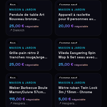
Bon
Comme neuf
MAISON & JARDIN
MAISON & JARDIN
Pendule de table Art
Appareil à raclette
Nouveau bronze
pour 8 personnes avec
quartz roses
plaque de grill, noir
25,00 €
20,00 €
négociable
négociable
décoratives
📍 Diekirch
Bon
Comme neuf
MAISON & JARDIN
MAISON & JARDIN
Grille-pain rétro 2
Vileda Easywring Spin
tranches rouge/argent
Mop & Set seau avec
– style De'Longhi
pédale
25,00 €
25,00 €
négociable
négociable
Bon
Comme neuf
MAISON & JARDIN
MAISON & JARDIN
Weber Barbecue Boule
Mètre ruban Twin Lock
Marron/Cuivre 57cm
3m / 13mm - Chrome
Grill à Charbon
115,00 €
5,00 €
négociable
négociable
📍 Hesperange
📍 Hesperange