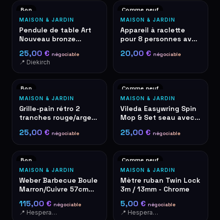
Bon
Comme neuf
MAISON & JARDIN
MAISON & JARDIN
Pendule de table Art
Appareil à raclette
Nouveau bronze
pour 8 personnes avec
quartz roses
plaque de grill, noir
25,00 €
20,00 €
négociable
négociable
décoratives
📍 Diekirch
Bon
Comme neuf
MAISON & JARDIN
MAISON & JARDIN
Grille-pain rétro 2
Vileda Easywring Spin
tranches rouge/argent
Mop & Set seau avec
– style De'Longhi
pédale
25,00 €
25,00 €
négociable
négociable
Bon
Comme neuf
MAISON & JARDIN
MAISON & JARDIN
Weber Barbecue Boule
Mètre ruban Twin Lock
Marron/Cuivre 57cm
3m / 13mm - Chrome
Grill à Charbon
115,00 €
5,00 €
négociable
négociable
📍 Hesperange
📍 Hesperange