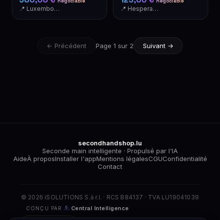
négociable
négociable
📍 Luxembourg
📍 Hesperange
← Précédent
Page 1 sur 2
Suivant →
secondhandshop.lu
Seconde main intelligente · Propulsé par l'IA
Aide
À propos
Installer l'app
Mentions légales
CGU
Confidentialité
Contact
© 2026 iSOLUTIONS S.à r.l. · RCS B84137 · TVA LU19041039
Central Intelligence
CONÇU PAR