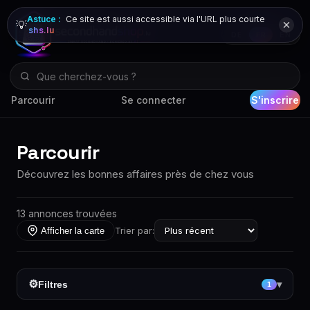
Astuce :
Ce site est aussi accessible via l'URL plus courte
💡
shs.lu
DE
FR
EN
Parcourir
Se connecter
S'inscrire
Parcourir
Découvrez les bonnes affaires près de chez vous
13 annonces trouvées
Trier par:
Afficher la carte
⚙
Filtres
▾
1