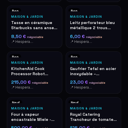
Bon
Bon
MAISON & JARDIN
MAISON & JARDIN
Tasse en céramique
Leitz perforateur bleu
Starbucks sans anse
métallique 2 trous
logo Siren vert-blanc
avec règle de format
8,50 €
6,00 €
négociable
négociable
papier
📍 Hesperange
📍 Hesperange
Bon
Bon
MAISON & JARDIN
MAISON & JARDIN
KitchenAid Cook
Gaufrier Tefal en acier
Processor Robot
inoxydable –
Cuiseur Rouge
occasion, bon état
215,00 €
23,00 €
négociable
négociable
📍 Hesperange
📍 Hesperange
Neuf
Neuf
MAISON & JARDIN
MAISON & JARDIN
Four à vapeur
Royal Catering
encastrable Miele -
Trancheur de tomates
Inox/Noir - À encastrer
- Acier inoxydable
500,00 €
125,00 €