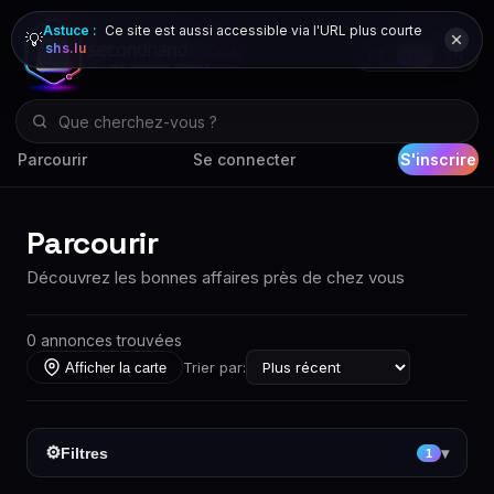
Astuce :
Ce site est aussi accessible via l'URL plus courte
💡
shs.lu
DE
FR
EN
Parcourir
Se connecter
S'inscrire
Parcourir
Découvrez les bonnes affaires près de chez vous
0 annonces trouvées
Trier par:
Afficher la carte
⚙
Filtres
▾
1