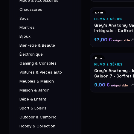
Mode & Accessoires
Chaussures
Neuf
Sacs
FILMS & SÉRIES
Grey's Anatomy Sa
Montres
Intégrale - Coffret
Disques
Bijoux
12,00 €

négociable
Bien-être & Beauté
Électronique
Bon
Gaming & Consoles
FILMS & SÉRIES
Grey's Anatomy - I
Voitures & Pièces auto
Saison 7 - Coffret
Meubles & Maison
9,00 €

négociable
Maison & Jardin
Bébé & Enfant
Sport & Loisirs
Outdoor & Camping
Hobby & Collection