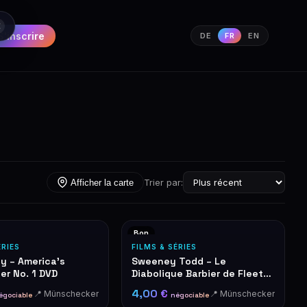
S'inscrire
DE
FR
EN
Trier par:
Afficher la carte
Bon
ÉRIES
FILMS & SÉRIES
y – America's
Sweeney Todd – Le
ler No. 1 DVD
Diabolique Barbier de Fleet
Street DVD
4,00 €
📍 Münschecker
📍 Münschecker
égociable
négociable