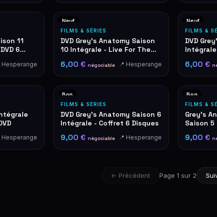
Neuf
Neuf
FILMS & SÉRIES
FILMS & S
ison 11
DVD Grey's Anatomy Saison
DVD Grey
 DVD 6
10 Intégrale - Live For The
Intégral
Moments
6,00 €
6,00 €
 Hesperange
📍 Hesperange
négociable
n
Bon
Bon
FILMS & SÉRIES
FILMS & S
ntégrale
DVD Grey's Anatomy Saison 6
Grey's A
 DVD
Intégrale - Coffret 6 Disques
Saison 5 
disques
9,00 €
9,00 €
 Hesperange
📍 Hesperange
négociable
n
← Précédent
Page 1 sur 2
Sui