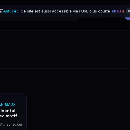
💡
Astuce :
Ce site est aussi accessible via l'URL plus courte
shs.lu
Parcourir
Se connecter
ANIMAUX
tinental
vec motif
es
 Münschecker