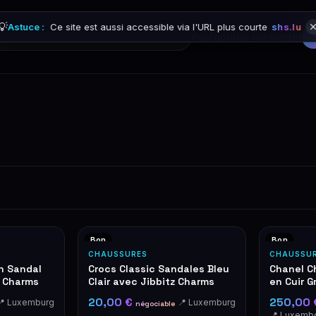
💡
Astuce :
Ce site est aussi accessible via l'URL plus courte
shs.lu
Parcourir
Se connecter
Bon
Bon
CHAUSSURES
CHAUSSU
h Sandal
Crocs Classic Sandales Bleu
Chanel 
z Charms
Clair avec Jibbitz Charms
en Cuir G
20,00 €
250,00
📍 Luxemburg
📍 Luxemburg
négociable