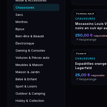
Mode & Accessoires
Chaussures
Comme neuf
Sacs
CHAUSSURES
Montres
Mocassins Louis V
noirs en cuir épi a
Bijoux
doré
250,00 €
négociable
Bien-être & Beauté
📍 Hesperange
Électronique
Gaming & Consoles
Correct
Voitures & Pièces auto
CHAUSSURES
Espadrilles orange
Meubles & Maison
Lagerfeld
Maison & Jardin
25,00 €
négociable
Bébé & Enfant
📍 Hesperange
Sport & Loisirs
Outdoor & Camping
Hobby & Collection