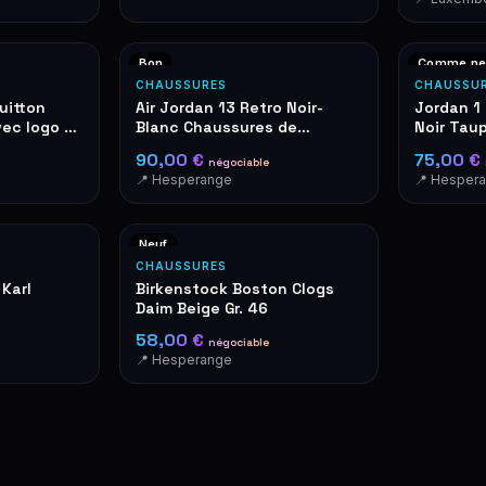
Bon
Comme ne
CHAUSSURES
CHAUSSU
uitton
Air Jordan 13 Retro Noir-
Jordan 1
vec logo LV
Blanc Chaussures de
Noir Tau
Basketball
90,00 €
75,00 €
négociable
📍 Hesperange
📍 Hesper
Neuf
CHAUSSURES
 Karl
Birkenstock Boston Clogs
Daim Beige Gr. 46
58,00 €
négociable
📍 Hesperange