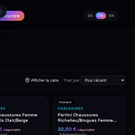
S'inscrire
DE
FR
EN
Trier par:
Afficher la carte
Correct
RES
CHAUSSURES
Chaussures Femme
Pertini Chaussures
ris Clair/Beige
Richelieu/Brogues Femme
Noir Pailleté Fabriqué en
 €
22,50 €
négociable
négociable
Espagne
📍 Luxembourg-Cents
📍 Bettembourg