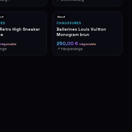
uf
Neuf
RES
CHAUSSURES
 Retro High Sneaker
Ballerines Louis Vuitton
pe
Monogram brun
250,00 €
négociable
négociable
ange
📍 Hesperange