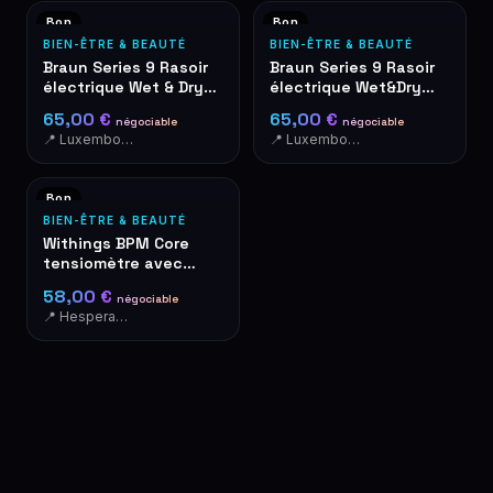
Bon
Bon
BIEN-ÊTRE & BEAUTÉ
BIEN-ÊTRE & BEAUTÉ
Braun Series 9 Rasoir
Braun Series 9 Rasoir
électrique Wet & Dry
électrique Wet&Dry
avec câble de
avec accessoires
65,00 €
65,00 €
négociable
négociable
chargement et étui
📍 Luxembourg-Cents
📍 Luxembourg-Cents
Bon
BIEN-ÊTRE & BEAUTÉ
Withings BPM Core
tensiomètre avec
brassard
58,00 €
négociable
📍 Hesperange