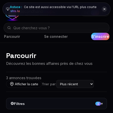
Astuce :
Ce site est aussi accessible via l'URL plus courte
💡
shs.lu
DE
FR
EN
Parcourir
Se connecter
S'inscrire
Parcourir
Découvrez les bonnes affaires près de chez vous
3 annonces trouvées
Trier par:
Afficher la carte
⚙
Filtres
▾
1