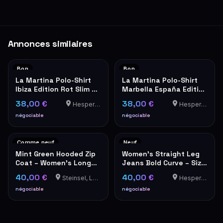
Annonces similaires
Bon
Bon
La Martina Polo-Shirt
La Martina Polo-Shirt
Ibiza Edition Rot Slim Fit
Marbella España Edition
XXL
Weiß XXL
38,00 €
38,00 €
Hesperange
Hesperange
négociable
négociable
Comme neuf
Neuf
Mint Green Hooded Zip
Women's Straight Leg
Coat – Women's Long
Jeans Bold Curve – Size
Jacket
25 – NEW with Tags
40,00 €
40,00 €
Steinsel, Luxembourg
Hesperange
négociable
négociable