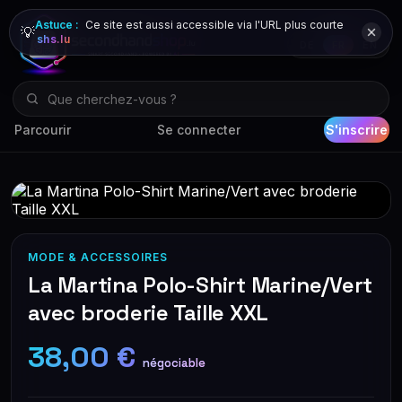
Astuce :
Ce site est aussi accessible via l'URL plus courte
💡
shs.lu
DE
FR
EN
Parcourir
Se connecter
S'inscrire
MODE & ACCESSOIRES
La Martina Polo-Shirt Marine/Vert
avec broderie Taille XXL
38,00 €
négociable