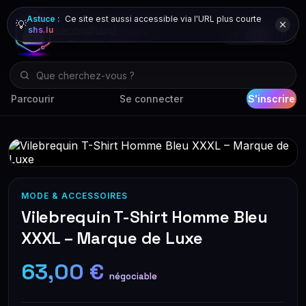
Astuce :
Ce site est aussi accessible via l'URL plus courte
💡
shs.lu
DE
FR
EN
Parcourir
Se connecter
S'inscrire
MODE & ACCESSOIRES
Vilebrequin T-Shirt Homme Bleu
XXXL – Marque de Luxe
63,00 €
négociable