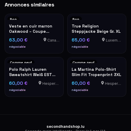
Annonces similaires
Bon
Bon
Veste en cuir marron
True Religion
Oakwood – Coupe
Steppjacke Beige Gr. XL
classique
63,00 €
65,00 €
Canach
Luxemburg
négociable
négociable
Comme neuf
Comme neuf
Polo Ralph Lauren
La Martina Polo-Shirt
Sweatshirt Weiß EST
Slim Fit Tropenprint 3XL
MCMLXVII Wappen XL
60,00 €
60,00 €
Hesperange
Hesperange
négociable
négociable
secondhandshop.lu