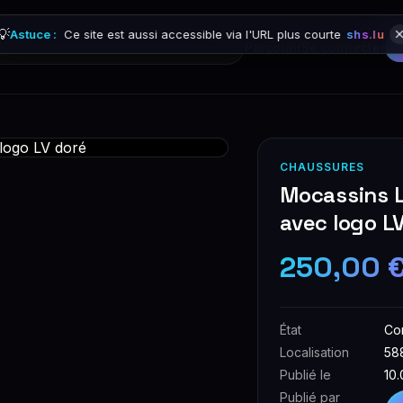
💡
Astuce :
Ce site est aussi accessible via l'URL plus courte
shs.lu
Parcourir
Se connecter
CHAUSSURES
Mocassins Lo
avec logo L
250,00 
État
Co
Localisation
58
Publié le
10
Publié par