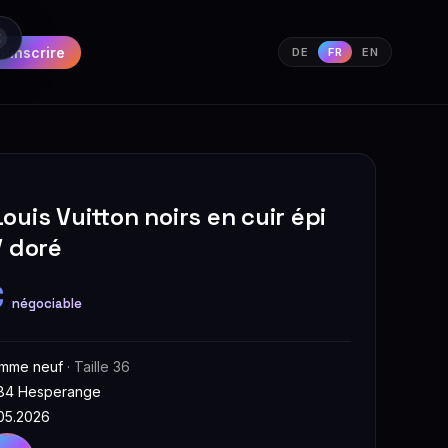
S'inscrire
DE
FR
EN
uis Vuitton noirs en cuir épi
V doré
€
négociable
mme neuf
· Taille 36
84 Hesperange
.05.2026