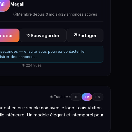
M
Magali
Membre depuis 3 mois
29 annonces actives
↗
endeur
♡
Sauvegarder
Partager
secondes — ensuite vous pourrez contacter le
istrer des annonces.
👁 224 vues
🌐 Traduire :
DE
FR
EN
 est en cuir souple noir avec le logo Louis Vuitton
le intérieure. Un modèle élégant et intemporel pour