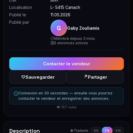
Localisation
L- 5415 Canach
Publié le
11.05.2026
Publié par
G
Gaby Zouliamis
Membre depuis 3 mois
5 annonces actives
Contacter le vendeur
↗
♡
Sauvegarder
Partager
Connexion en 30 secondes — ensuite vous pourrez
contacter le vendeur et enregistrer des annonces.
👁 197 vues
Description
🌐 Traduire :
DE
FR
EN