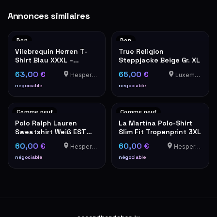
Annonces similaires
Bon
Bon
Vilebrequin Herren T-
True Religion
Shirt Blau XXXL –
Steppjacke Beige Gr. XL
Luxusmarke
63,00 €
65,00 €
Hesperange
Luxemburg
négociable
négociable
Comme neuf
Comme neuf
Polo Ralph Lauren
La Martina Polo-Shirt
Sweatshirt Weiß EST
Slim Fit Tropenprint 3XL
MCMLXVII Wappen XL
60,00 €
60,00 €
Hesperange
Hesperange
négociable
négociable