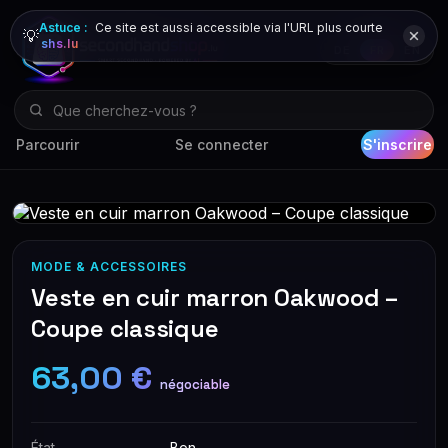
Astuce :
Ce site est aussi accessible via l'URL plus courte
💡
shs.lu
DE
FR
EN
Parcourir
Se connecter
S'inscrire
MODE & ACCESSOIRES
Veste en cuir marron Oakwood –
Coupe classique
63,00 €
négociable
État
Bon