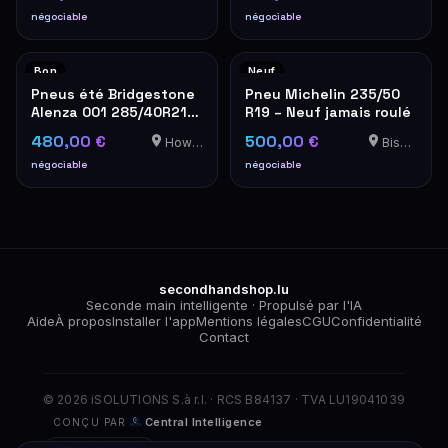
négociable
négociable
Bon
Neuf
Pneus été Bridgestone
Pneu Michelin 235/50
Alenza 001 285/40R21
R19 – Neuf jamais roulé
109Y
480,00 €
500,00 €
Howald
Bissen
négociable
négociable
secondhandshop.lu
Seconde main intelligente · Propulsé par l'IA
Aide
À propos
Installer l'app
Mentions légales
CGU
Confidentialité
Contact
© 2026 iSOLUTIONS S.à r.l. · RCS B84137 · TVA LU19041039
Central Intelligence
CONÇU PAR