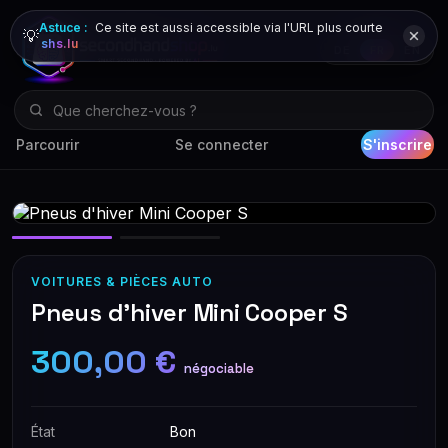
Astuce :
Ce site est aussi accessible via l'URL plus courte
💡
shs.lu
DE
FR
EN
Parcourir
Se connecter
S'inscrire
VOITURES & PIÈCES AUTO
Pneus d'hiver Mini Cooper S
300,00 €
négociable
État
Bon