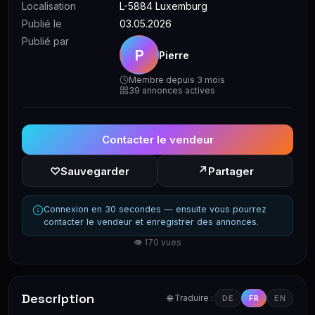
Localisation
L-5884 Luxemburg
Publié le
03.05.2026
Publié par
P
Pierre
Membre depuis 3 mois
39 annonces actives
Contacter le vendeur
↗
♡
Sauvegarder
Partager
Connexion en 30 secondes — ensuite vous pourrez
contacter le vendeur et enregistrer des annonces.
👁 170 vues
Description
🌐 Traduire :
DE
FR
EN