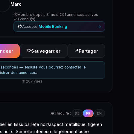
Marc
Membre depuis 3 mois
91 annonces actives
1 vendu(s)
💳
→
Accepte
Mobile Banking
↗
endeur
♡
Sauvegarder
Partager
secondes — ensuite vous pourrez contacter le
istrer des annonces.
👁 207 vues
🌐 Traduire :
DE
FR
EN
 en tissu pailleté noir/aspect métallique, tige en
ts noirs. Semelle intérieure légèrement usée