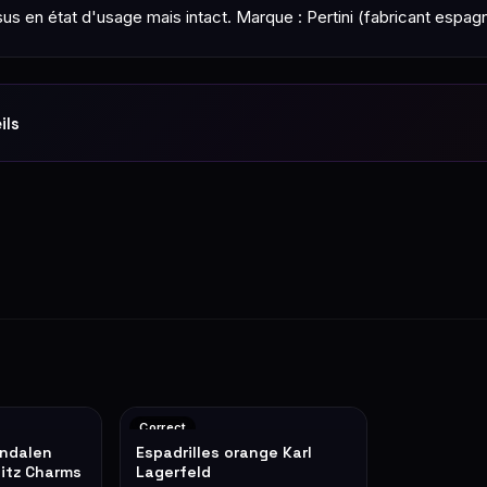
us en état d'usage mais intact. Marque : Pertini (fabricant espagn
ils
Correct
andalen
Espadrilles orange Karl
bitz Charms
Lagerfeld