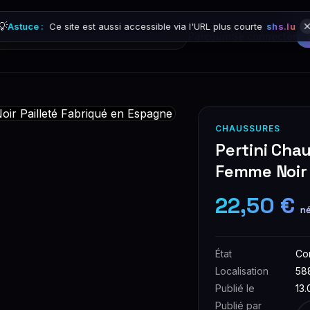
💡
Astuce :
Ce site est aussi accessible via l'URL plus courte
shs.lu
Parcourir
Se connecter
CHAUSSURES
Pertini Cha
Femme Noir 
22,50 €
né
État
Co
Localisation
58
Publié le
13.
Publié par