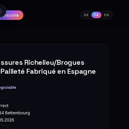
S'inscrire
DE
FR
EN
ussures Richelieu/Brogues
Pailleté Fabriqué en Espagne
gociable
rrect
84 Bettembourg
05.2026