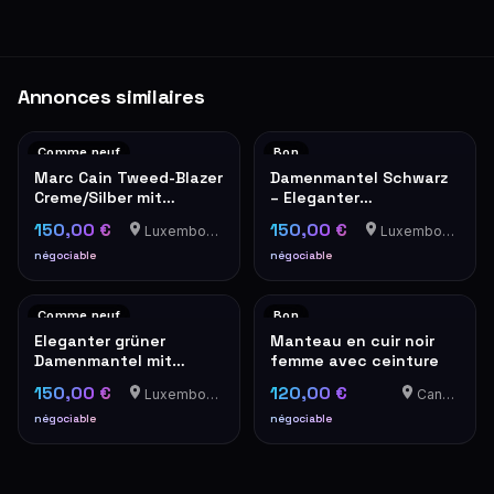
Annonces similaires
Comme neuf
Bon
Marc Cain Tweed-Blazer
Damenmantel Schwarz
Creme/Silber mit
– Eleganter
Perlknöpfen
Übergangsmantel
150,00 €
150,00 €
Luxembourg-Cents
Luxembourg-Cents
négociable
négociable
Comme neuf
Bon
Eleganter grüner
Manteau en cuir noir
Damenmantel mit
femme avec ceinture
Goldknöpfen – Military-
150,00 €
120,00 €
Luxembourg-Cents
Canach
Stil
négociable
négociable