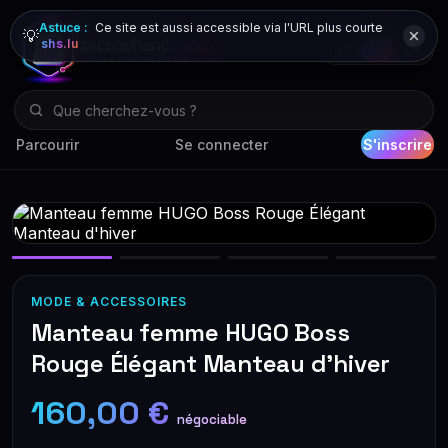
Astuce :
Ce site est aussi accessible via l'URL plus courte
💡
shs.lu
DE
FR
EN
Parcourir
Se connecter
S'inscrire
MODE & ACCESSOIRES
Manteau femme HUGO Boss
Rouge Élégant Manteau d'hiver
160,00 €
négociable