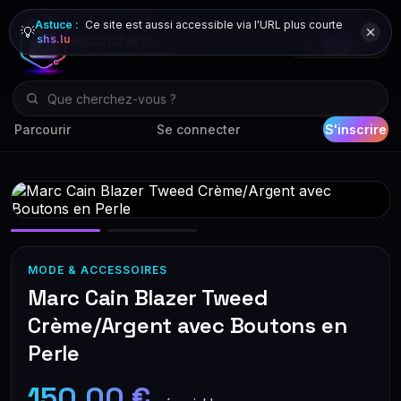
Astuce :
Ce site est aussi accessible via l'URL plus courte
💡
shs.lu
DE
FR
EN
Parcourir
Se connecter
S'inscrire
MODE & ACCESSOIRES
Marc Cain Blazer Tweed
Crème/Argent avec Boutons en
Perle
150,00 €