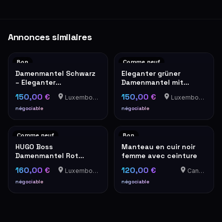
Annonces similaires
Bon
Comme neuf
Damenmantel Schwarz
Eleganter grüner
– Eleganter
Damenmantel mit
Übergangsmantel
Goldknöpfen – Military-
150,00 €
150,00 €
Luxembourg-Cents
Luxembourg-Cents
Stil
négociable
négociable
Comme neuf
Bon
HUGO Boss
Manteau en cuir noir
Damenmantel Rot
femme avec ceinture
Elegant Wintermantel
160,00 €
120,00 €
Luxembourg-Cents
Canach
négociable
négociable