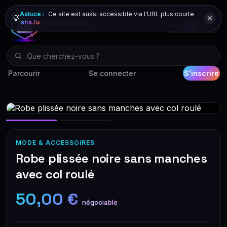
Astuce :
Ce site est aussi accessible via l'URL plus courte
💡
shs.lu
DE
FR
EN
Parcourir
Se connecter
S'inscrire
MODE & ACCESSOIRES
Robe plissée noire sans manches
avec col roulé
50,00 €
négociable