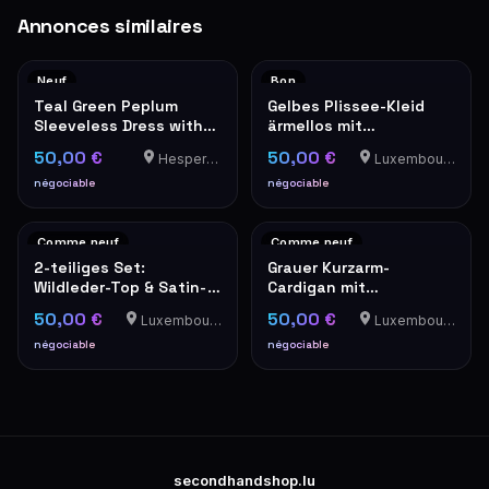
Annonces similaires
Neuf
Bon
Teal Green Peplum
Gelbes Plissee-Kleid
Sleeveless Dress with
ärmellos mit
Grey Trim
Stehkragen elegant
50,00 €
50,00 €
Hesperange
Luxembourg-Cents
négociable
négociable
Comme neuf
Comme neuf
2-teiliges Set:
Grauer Kurzarm-
Wildleder-Top & Satin-
Cardigan mit
Trägerbluse in Camel
Perlenverzierung und
50,00 €
50,00 €
Luxembourg-Cents
Luxembourg-Cents
Tweed-Optik
négociable
négociable
secondhandshop.lu