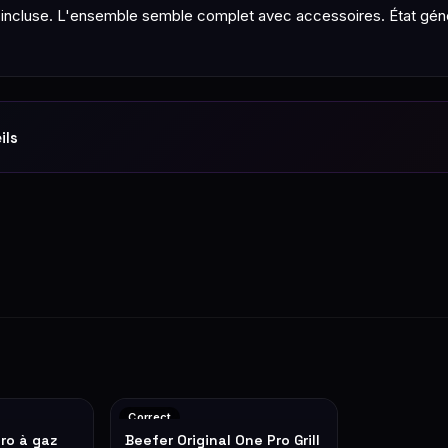
t incluse. L'ensemble semble complet avec accessoires. État génér
ils
Correct
Pro à gaz
Beefer Original One Pro Grill