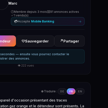
Marc
Membre depuis 3 mois
91 annonces actives
1 vendu(s)
💳
→
Accepte
Mobile Banking
↗
endeur
♡
Sauvegarder
Partager
secondes — ensuite vous pourrez contacter le
istrer des annonces.
👁 222 vues
🌐 Traduire :
DE
FR
EN
 Appareil d'occasion présentant des traces
entation gaz orange et le détendeur sont présents. La