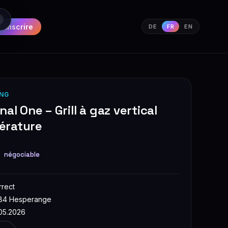
S'inscrire
DE
FR
EN
NG
nal One – Grill à gaz vertical
érature
€
négociable
rrect
84 Hesperange
.05.2026