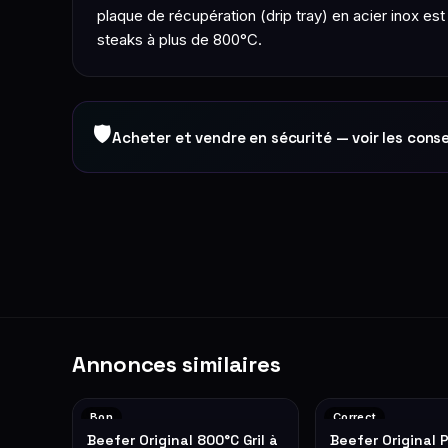
plaque de récupération (drip tray) en acier inox es
steaks à plus de 800°C.
🛡
Acheter et vendre en sécurité — voir les conse
Annonces similaires
Bon
Correct
Beefer Original 800°C Gril à
Beefer Original 