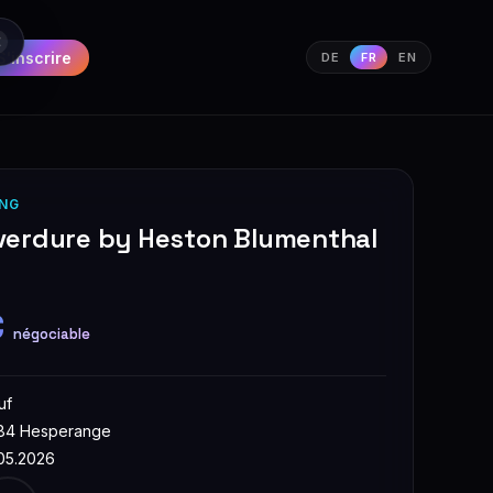
S'inscrire
DE
FR
EN
NG
verdure by Heston Blumenthal
€
négociable
uf
84 Hesperange
.05.2026