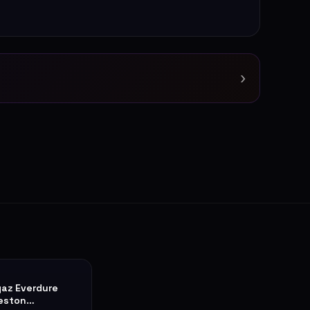
›
az Everdure
eston