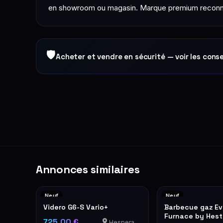
en showroom ou magasin. Marque premium reconnue
🛡
Acheter et vendre en sécurité — voir les conse
Annonces similaires
Neuf
Neuf
Videro G6-S Vario+
Barbecue gaz Ev
Furnace by Hes
725,00 €
Hesperange