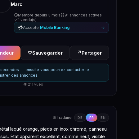
Marc
Membre depuis 3 mois
91 annonces actives
1 vendu(s)
💳
→
Accepte
Mobile Banking
↗
endeur
♡
Sauvegarder
Partager
secondes — ensuite vous pourrez contacter le
istrer des annonces.
👁 211 vues
🌐 Traduire :
DE
FR
EN
métal laqué orange, pieds en inox chromé, panneau
dessus. État apparent excellent, comme neuf, visible