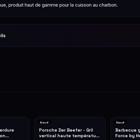
, produit haut de gamme pour la cuisson au charbon.
ils
Neuf
Neuf
erdure
Porsche Der Beefer - Gril
Barbecue g
ton
vertical haute température
Force by H