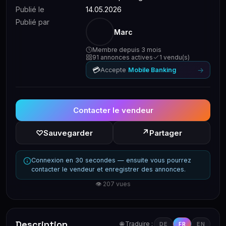
Publié le
14.05.2026
Publié par
Marc
Membre depuis 3 mois
91 annonces actives
1 vendu(s)
💳
→
Accepte
Mobile Banking
Contacter le vendeur
↗
♡
Sauvegarder
Partager
Connexion en 30 secondes — ensuite vous pourrez
contacter le vendeur et enregistrer des annonces.
👁 207 vues
Description
🌐 Traduire :
DE
FR
EN