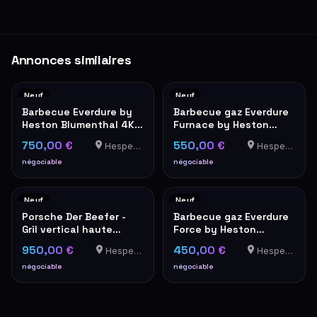
Annonces similaires
Neuf
Neuf
Barbecue Everdure by
Barbecue gaz Everdure
Heston Blumenthal 4K
Furnace by Heston
Orange
Blumenthal orange
750,00 €
550,00 €
Hesperange
Hesperange
négociable
négociable
Neuf
Neuf
Porsche Der Beefer -
Barbecue gaz Everdure
Gril vertical haute
Force by Heston
température 800°C
Blumenthal rouge
950,00 €
450,00 €
Hesperange
Hesperange
négociable
négociable