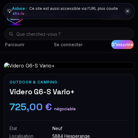
Astuce :
Ce site est aussi accessible via l'URL plus courte
💡
shs.lu
DE
FR
EN
Parcourir
Se connecter
S'inscrire
OUTDOOR & CAMPING
Videro G6-S Vario+
725,00 €
négociable
État
Neuf
Localisation
5884 Hesperange