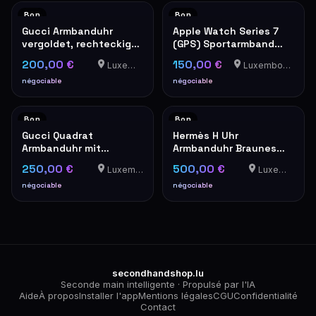
Bon
Bon
Gucci Armbanduhr
Apple Watch Series 7
vergoldet, rechteckiges
(GPS) Sportarmband
Modell
Rot
200,00 €
150,00 €
Luxemburg
Luxembourg-Cents
négociable
négociable
Bon
Bon
Gucci Quadrat
Hermès H Uhr
Armbanduhr mit
Armbanduhr Braunes
Stahlarmband
Lederband
250,00 €
500,00 €
Luxemburg
Luxemburg
négociable
négociable
secondhandshop.lu
Seconde main intelligente · Propulsé par l'IA
Aide
À propos
Installer l'app
Mentions légales
CGU
Confidentialité
Contact