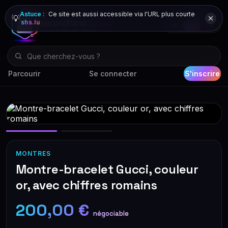
Astuce :
Ce site est aussi accessible via l'URL plus courte
💡
shs.lu
DE
FR
EN
Parcourir
Se connecter
S'inscrire
MONTRES
Montre-bracelet Gucci, couleur
or, avec chiffres romains
200,00 €
négociable