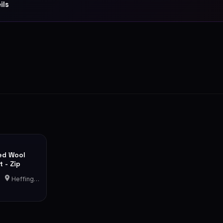
ils
ed Wool
 - Zip
Heffingen