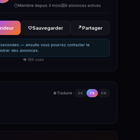
Membre depuis 3 mois
6 annonces actives
↗
endeur
♡
Sauvegarder
Partager
secondes — ensuite vous pourrez contacter le
istrer des annonces.
👁 186 vues
🌐 Traduire :
DE
FR
EN