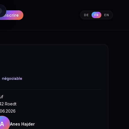
S'inscrire
DE
FR
EN
€
négociable
uf
42 Roedt
.06.2026
A
Anes Hajder