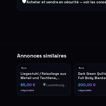
🛡
Acheter et vendre en sécurité — voir les conse
Annonces similaires
Bon
Bon
Liegestuhl / Relaxliege aus
Dark Green Quilt
Metall und Textilene,
Full Body Blanket
schwarz
65,00 €
200,00 €
Luxembourg-Cents
négociable
négociable