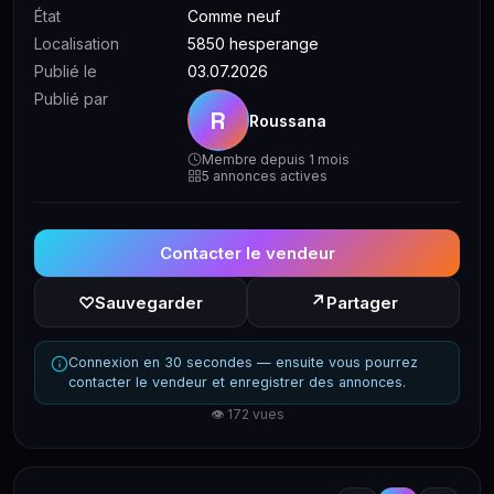
État
Comme neuf
Localisation
5850 hesperange
Publié le
03.07.2026
Publié par
R
Roussana
Membre depuis 1 mois
5 annonces actives
Contacter le vendeur
↗
♡
Sauvegarder
Partager
Connexion en 30 secondes — ensuite vous pourrez
contacter le vendeur et enregistrer des annonces.
👁 172 vues