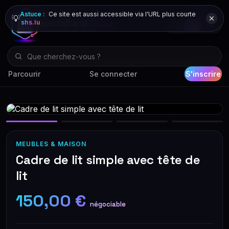
Astuce :
Ce site est aussi accessible via l'URL plus courte
💡
shs.lu
DE
FR
EN
Parcourir
Se connecter
S'inscrire
MEUBLES & MAISON
Cadre de lit simple avec tête de
lit
150,00 €
négociable