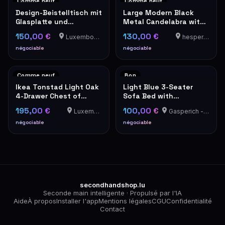
Comme neuf
Comme neuf
Design-Beistelltisch mit
Large Modern Black
Glasplatte und
Metal Candelabra with
Chromfuß mit
5 White Pillar Candles
150,00 €
130,00 €
Luxembourg-Cents
hesperange
Ladeanschluss für
Mobiltelefon
négociable
négociable
Comme neuf
Bon
Ikea Tonstad Light Oak
Light Blue 3-Seater
4-Drawer Chest of
Sofa Bed with
Drawers with Gold
Cushions, convertible
195,00 €
100,00 €
Luxembourg
Gasperich - Luxembourg
Knobs
to a bed, Ikea
HOLMSUND
négociable
négociable
secondhandshop.lu
Seconde main intelligente · Propulsé par l'IA
Aide
À propos
Installer l'app
Mentions légales
CGU
Confidentialité
Contact