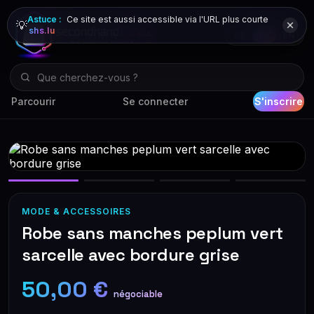
Astuce :
Ce site est aussi accessible via l'URL plus courte
💡
shs.lu
DE
FR
EN
Parcourir
Se connecter
S'inscrire
MODE & ACCESSOIRES
Robe sans manches peplum vert
sarcelle avec bordure grise
50,00 €
négociable