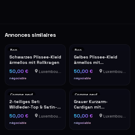
Annonces similaires
Bon
Bon
Schwarzes Plissee-Kleid
Gelbes Plissee-Kleid
ärmellos mit Rollkragen
ärmellos mit
Stehkragen elegant
50,00 €
50,00 €
Luxembourg-Cents
Luxembourg-Cents
négociable
négociable
Comme neuf
Comme neuf
2-teiliges Set:
Grauer Kurzarm-
Wildleder-Top & Satin-
Cardigan mit
Trägerbluse in Camel
Perlenverzierung und
50,00 €
50,00 €
Luxembourg-Cents
Luxembourg-Cents
Tweed-Optik
négociable
négociable