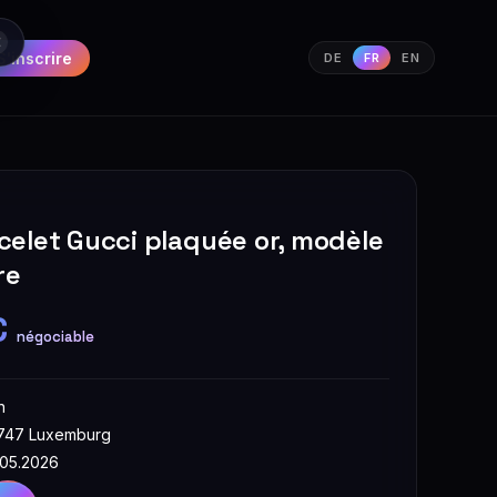
S'inscrire
DE
FR
EN
elet Gucci plaquée or, modèle
re
€
négociable
n
1747 Luxemburg
.05.2026