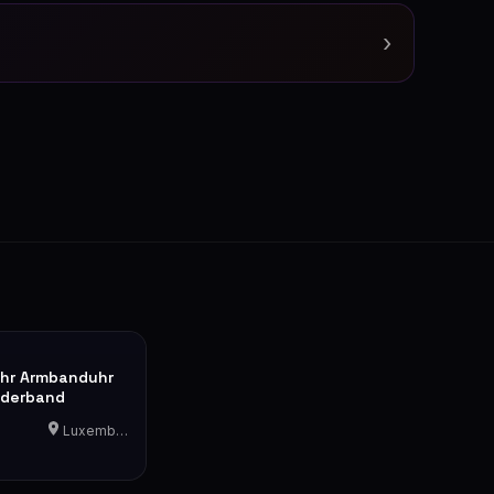
›
hr Armbanduhr
ederband
Luxemburg