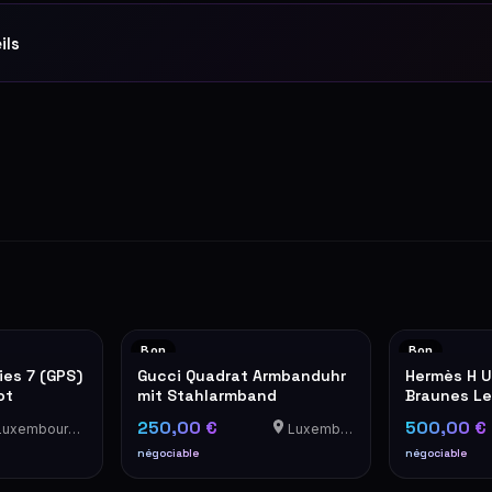
ils
Bon
Bon
ies 7 (GPS)
Gucci Quadrat Armbanduhr
Hermès H U
ot
mit Stahlarmband
Braunes L
250,00 €
500,00 €
uxembourg-Cents
Luxemburg
négociable
négociable