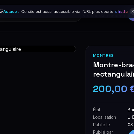
💡
Astuce :
Ce site est aussi accessible via l'URL plus courte
shs.lu
Parcourir
Se connecter
MONTRES
Montre-brac
rectangulai
200,00 
État
Bo
Localisation
L-
Publié le
03
Publié par