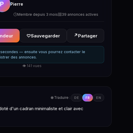
P
Pierre
Membre depuis 3 mois
39 annonces actives
↗
endeur
♡
Sauvegarder
Partager
secondes — ensuite vous pourrez contacter le
istrer des annonces.
👁 141 vues
🌐 Traduire :
DE
FR
EN
oté d'un cadran minimaliste et clair avec