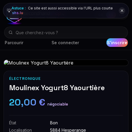
Astuce :
Ce site est aussi accessible via l'URL plus courte
💡
shs.lu
DE
FR
EN
Parcourir
Se connecter
S'inscrire
ÉLECTRONIQUE
Moulinex Yogurt8 Yaourtière
20,00 €
négociable
État
Bon
Localisation
5884 Hesperange