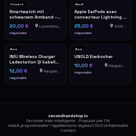
Correct
Neuf
Smartwatch mit
Apple EarPods avec
schwarzem Armband –
connecteur Lightning –
Gebraucht - Mit
Neufs en boîte
20,00 €
25,00 €
Luxembourg-Cents
Vichten
Alarmknopf an der
Seite. Bei Gefahr
négociable
négociable
aktivieren. Ein schriller
Ton bewirkt sofort die
Aufmerksamkeit der
Bon
Bon
Leute in der Umgebung.
INIU Wireless Charger
UNOLD Eierkocher
Ladestation Qi kabellos
10,00 €
Hesperange
schwarz
12,00 €
Hesperange
négociable
négociable
secondhandshop.lu
Seconde main intelligente · Propulsé par l'IA
Aide
À propos
Installer l'app
Mentions légales
CGU
Confidentialité
Contact