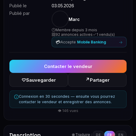
Publié le
03.05.2026
Publié par
Marc
Membre depuis 3 mois
92 annonces actives
1 vendu(s)
💳
→
Accepte
Mobile Banking
Contacter le vendeur
↗
♡
Sauvegarder
Partager
Connexion en 30 secondes — ensuite vous pourrez
contacter le vendeur et enregistrer des annonces.
👁 146 vues
Description
🌐 Traduire :
DE
FR
EN