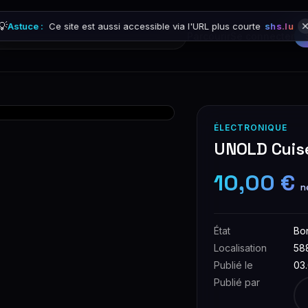
💡
Astuce :
Ce site est aussi accessible via l'URL plus courte
shs.lu
Parcourir
Se connecter
ÉLECTRONIQUE
UNOLD Cuis
10,00 €
n
État
Bo
Localisation
58
Publié le
03
Publié par