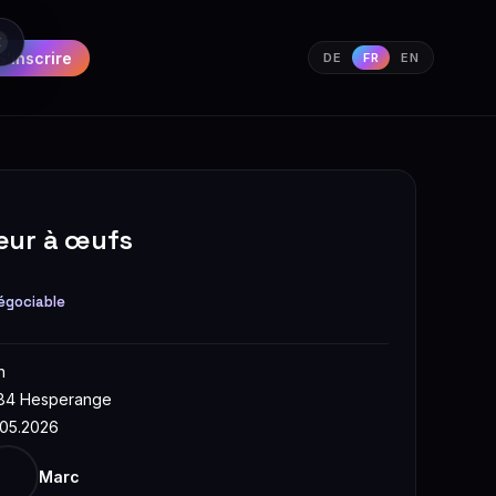
S'inscrire
DE
FR
EN
eur à œufs
égociable
n
84 Hesperange
.05.2026
Marc