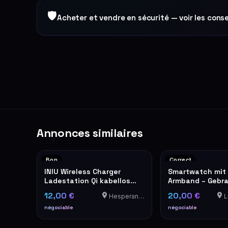
🛡
Acheter et vendre en sécurité — voir les conse
Annonces similaires
Bon
Correct
INIU Wireless Charger
Smartwatch mit
Ladestation Qi kabellos
Armband – Gebra
schwarz
Alarmknopf an de
12,00 €
20,00 €
Hesperange
Lu
Bei Gefahr aktivi
schriller Ton bew
négociable
négociable
die Aufmerksamk
Leute in der Um