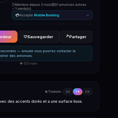
Membre depuis 3 mois
91 annonces actives
1 vendu(s)
💳
→
Accepte
Mobile Banking
↗
endeur
♡
Sauvegarder
Partager
secondes — ensuite vous pourrez contacter le
istrer des annonces.
👁 123 vues
🌐 Traduire :
DE
FR
EN
vec des accents dorés et a une surface lisse.