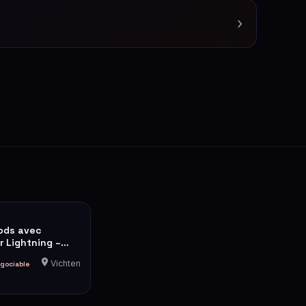
›
ods avec
 Lightning –
oîte
Vichten
gociable