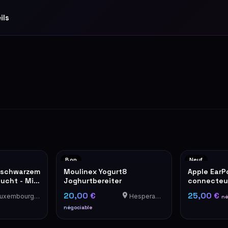
ils
Bon
Neuf
 schwarzem
Moulinex Yogurt8
Apple EarP
ucht - Mit
Joghurtbereiter
connecteur
r Seite.
Neufs en b
20,00 €
25,00 €
xembourg-Cents
Hesperange
né
eren. Ein
irkt sofort
négociable
eit der
gebung.