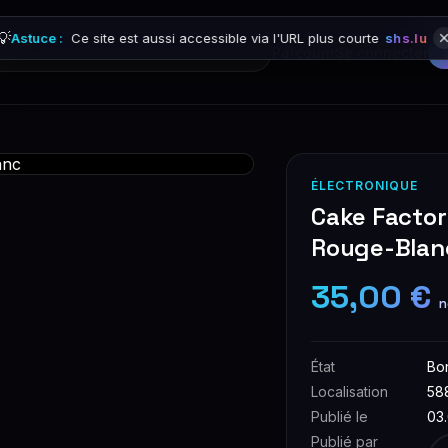
💡
Astuce :
Ce site est aussi accessible via l'URL plus courte
shs.lu
Parcourir
Se connecter
ÉLECTRONIQUE
Cake Factor
Rouge-Blan
35,00 €
n
État
Bo
Localisation
58
Publié le
03
Publié par