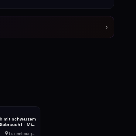
›
h mit schwarzem
Gebraucht - Mit
 an der Seite.
Luxembourg-Cents
aktivieren. Ein