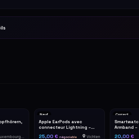
ils
Neuf
Correct
opfhörern,
Apple EarPods avec
Smartwatc
connecteur Lightning –
Armband – 
Neufs en boîte
Alarmknopf
25,00 €
20,00 €
xembourg-Cents
Vichten
négociable
Bei Gefahr 