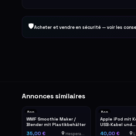
🛡
Acheter et vendre en sécurité — voir les conse
Annonces similaires
Bon
Bon
WMF Smoothie Maker /
Apple iPod mit K
Blender mit Plastikbehälter
USB-Kabel und
Ledertasche
35,00 €
40,00 €
Hesperange
Lu