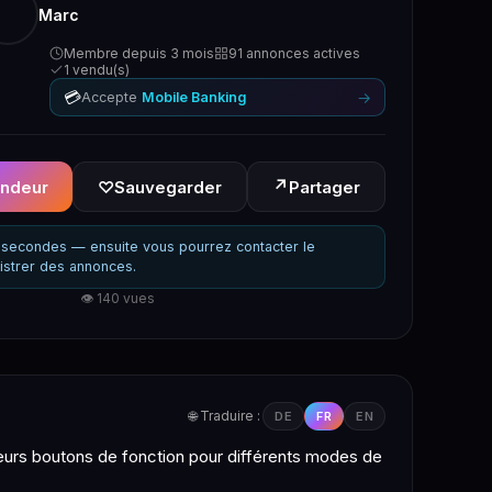
Marc
Membre depuis 3 mois
91 annonces actives
1 vendu(s)
💳
→
Accepte
Mobile Banking
↗
endeur
♡
Sauvegarder
Partager
secondes — ensuite vous pourrez contacter le
istrer des annonces.
👁 140 vues
🌐 Traduire :
DE
FR
EN
ieurs boutons de fonction pour différents modes de