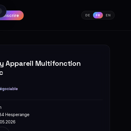
S'inscrire
DE
FR
EN
y Appareil Multifonction
c
égociable
n
84 Hesperange
.05.2026