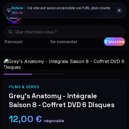
Astuce :
Ce site est aussi accessible via l'URL plus courte
💡
shs.lu
DE
FR
EN
Parcourir
Se connecter
S'inscrire
FILMS & SÉRIES
Grey's Anatomy - Intégrale
Saison 8 - Coffret DVD 6 Disques
12,00 €
négociable