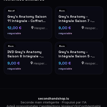
Neuf
Bon
Grey's Anatomy Saison
Grey's Anatomy -
11 Intégrale - Coffret
Intégrale Saison 7 -
DVD 6 Disques
Coffret DVD
12,00 €
9,00 €
Hesperange
Hesperange
négociable
négociable
Bon
Bon
DVD Grey's Anatomy
Grey's Anatomy -
Saison 6 Intégrale -
Intégrale Saison 5 -
Coffret 6 Disques
Coffret DVD 7 disques
9,00 €
9,00 €
Hesperange
Hesperange
négociable
négociable
secondhandshop.lu
Seconde main intelligente · Propulsé par l'IA
Aide
À propos
Installer l'app
Mentions légales
CGU
Confidentialité