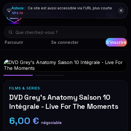
Astuce :
Ce site est aussi accessible via l'URL plus courte
💡
shs.lu
DE
FR
EN
Parcourir
Se connecter
S'inscrire
FILMS & SÉRIES
DVD Grey's Anatomy Saison 10
Intégrale - Live For The Moments
6,00 €
négociable