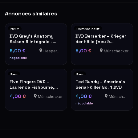
Annonces similaires
Neuf
Comme neuf
DVD Grey's Anatomy
DVD Berserker – Krieger
Saison 9 Intégrale -
der Hölle (neu &
Comme neuf
originalverpackt)
6,00 €
5,00 €
Hesperange
Münschecker
négociable
Bon
Bon
Five Fingers DVD –
Ted Bundy – America's
Laurence Fishburne,
Serial-Killer No. 1 DVD
Ryan Phillippe
4,00 €
4,00 €
Münschecker
Münschecker
négociable